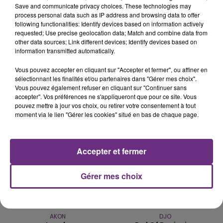
Save and communicate privacy choices. These technologies may
process personal data such as IP address and browsing data to offer
following functionalities: Identify devices based on information actively
L'INSPECTION DU TRAVAIL RAPPELLE À
requested; Use precise geolocation data; Match and combine data from
L'ORDRE SUR LES CONDITIONS DE...
other data sources; Link different devices; Identify devices based on
information transmitted automatically.
Alors que les dates de début des vendange 2026
s'est avéré être plus précoce que prévu,
Vous pouvez accepter en cliquant sur "Accepter et fermer", ou affiner en
l'inspection du Travail en profite pour rappeler
sélectionnant les finalités et/ou partenaires dans "Gérer mes choix".
TITRES DIFFUSÉS
les conditions de...
Vous pouvez également refuser en cliquant sur "Continuer sans
accepter". Vos préférences ne s'appliqueront que pour ce site. Vous
pouvez mettre à jour vos choix, ou retirer votre consentement à tout
moment via le lien "Gérer les cookies" situé en bas de chaque page.
1h16
1h16
1h14
1h14
Accepter et fermer
Gérer mes choix
AKON
DJO