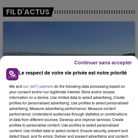
FIL D'ACTUS
Continuer sans accepter
Le respect de votre vie privée est notre priorité
SI TOUT LE MONDE FAIT ÇA, MOI L'ANNÉE
PROCHAINE JE VENDANGE EN...
We and
our (447) partners
do the following data processing based on
your consent and/or our legitimate interest: Store and/or access
La vendange en Champagne a débuté ce jeudi 6
information on a device; Use limited data to select advertising; Create
août dans la commune de Montgueux (Aube). Du
profiles for personalised advertising; Use profiles to select personalised
jamais vu !
advertising; Measure advertising performance; Measure content
performance; Understand audiences through statistics or combinations
of data from different sources; Develop and improve services; Create
profiles to personalise content; Use profiles to select personalised
content; Use limited data to select content; Ensure security, prevent and
detect fraud, and fix errors; Deliver and present advertising and content;