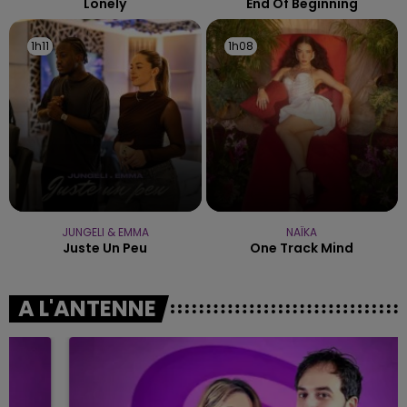
Lonely
End Of Beginning
1h11
1h11
1h08
1h08
JUNGELI & EMMA
NAÏKA
Juste Un Peu
One Track Mind
A L'ANTENNE