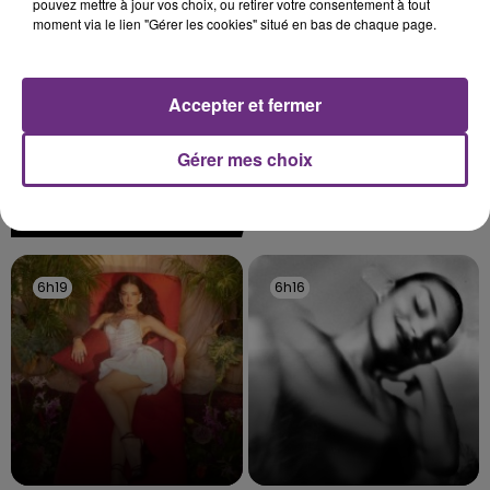
pouvez mettre à jour vos choix, ou retirer votre consentement à tout
moment via le lien "Gérer les cookies" situé en bas de chaque page.
LE MAGASIN JOUÉCLUB DE REIMS FERME
Accepter et fermer
SES PORTES
C'était l'une des institutions du centre-ville
Gérer mes choix
rémois. Le magasin JouéClub est contraint de
fermer ses portes.
TITRES DIFFUSÉS
6h19
6h19
6h16
6h16