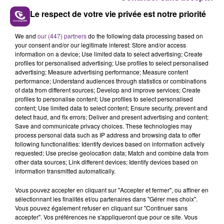
Le respect de votre vie privée est notre priorité
FIL D'ACTUS
We and
our (447) partners
do the following data processing based on
your consent and/or our legitimate interest: Store and/or access
information on a device; Use limited data to select advertising; Create
profiles for personalised advertising; Use profiles to select personalised
advertising; Measure advertising performance; Measure content
performance; Understand audiences through statistics or combinations
of data from different sources; Develop and improve services; Create
profiles to personalise content; Use profiles to select personalised
content; Use limited data to select content; Ensure security, prevent and
detect fraud, and fix errors; Deliver and present advertising and content;
Save and communicate privacy choices. These technologies may
process personal data such as IP address and browsing data to offer
LA CENTRALE NUCLÉAIRE DE CHOOZ
following functionalities: Identify devices based on information actively
TOUJOURS À L'ARRÊT
requested; Use precise geolocation data; Match and combine data from
other data sources; Link different devices; Identify devices based on
Cela fait déjà une semaine que la centrale
information transmitted automatically.
nucléaire ardennaise est à l'arrêt. Une situation
justifiée par la sécheresse intense qui est toujours
Vous pouvez accepter en cliquant sur "Accepter et fermer", ou affiner en
sélectionnant les finalités et/ou partenaires dans "Gérer mes choix".
présente.
Vous pouvez également refuser en cliquant sur "Continuer sans
accepter". Vos préférences ne s'appliqueront que pour ce site. Vous