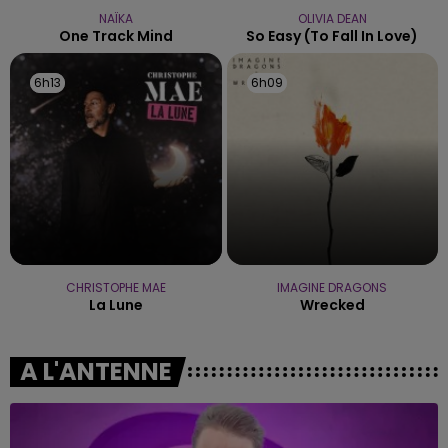
NAÏKA
OLIVIA DEAN
One Track Mind
So Easy (to Fall In Love)
6h13
6h13
6h09
6h09
CHRISTOPHE MAE
IMAGINE DRAGONS
La Lune
Wrecked
A L'ANTENNE