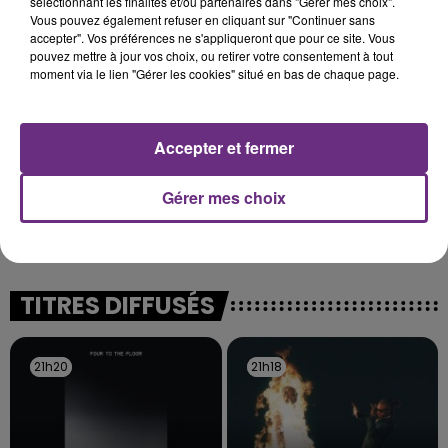
sélectionnant les finalités et/ou partenaires dans "Gérer mes choix".
nucléaire ardennaise est à l'arrêt. Une situation
Vous pouvez également refuser en cliquant sur "Continuer sans
justifiée par la sécheresse intense qui est toujours
accepter". Vos préférences ne s'appliqueront que pour ce site. Vous
pouvez mettre à jour vos choix, ou retirer votre consentement à tout
présente.
moment via le lien "Gérer les cookies" situé en bas de chaque page.
Accepter et fermer
LE MAGASIN JOUÉCLUB DE REIMS FERME
Gérer mes choix
SES PORTES
C'était l'une des institutions du centre-ville
rémois. Le magasin JouéClub est contraint de
fermer ses portes.
TITRES DIFFUSÉS
21h20
21h20
21h18
21h18