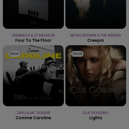
OFENBACH & STARSAILOR
METRO BOOMIN & THE WEEKND
Four To The Floor
Creepin
21h14
21h14
21h09
21h09
ZAHO & MC SOLAAR
ELLIE GOULDING
Comme Caroline
Lights