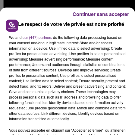
Continuer sans accepter
Le respect de votre vie privée est notre priorité
We and
our (447) partners
do the following data processing based on
your consent and/or our legitimate interest: Store and/or access
information on a device; Use limited data to select advertising; Create
FIL D'ACTUS
profiles for personalised advertising; Use profiles to select personalised
advertising; Measure advertising performance; Measure content
performance; Understand audiences through statistics or combinations
of data from different sources; Develop and improve services; Create
profiles to personalise content; Use profiles to select personalised
content; Use limited data to select content; Ensure security, prevent and
detect fraud, and fix errors; Deliver and present advertising and content;
Save and communicate privacy choices. These technologies may
process personal data such as IP address and browsing data to offer
following functionalities: Identify devices based on information actively
requested; Use precise geolocation data; Match and combine data from
other data sources; Link different devices; Identify devices based on
LA CENTRALE NUCLÉAIRE DE CHOOZ
information transmitted automatically.
TOUJOURS À L'ARRÊT
Vous pouvez accepter en cliquant sur "Accepter et fermer", ou affiner en
Cela fait déjà une semaine que la centrale