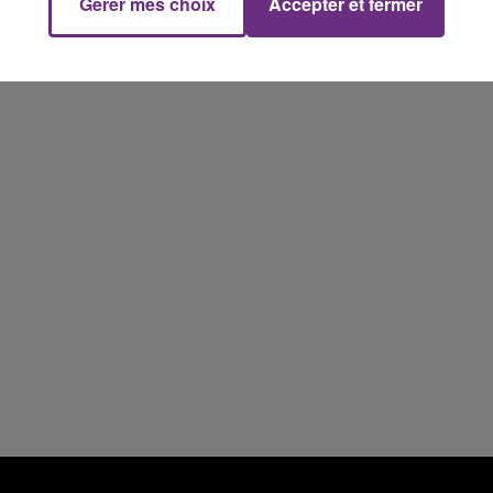
Gérer mes choix
Accepter et fermer
14h00 - 15h00
La Radio Pop