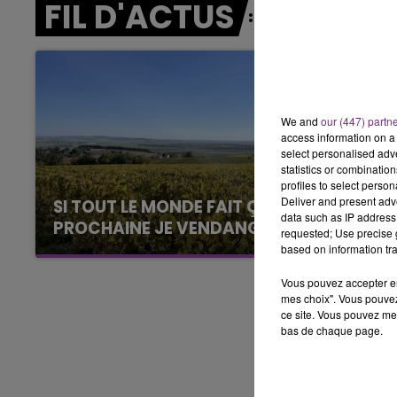
FIL D'ACTUS
6h00 - 10h00
LA FAMILLE
We and
our (447) partn
access information on a 
select personalised ad
statistics or combinatio
profiles to select person
Deliver and present adv
SI TOUT LE MONDE FAIT ÇA, MOI L'ANNÉE
data such as IP address 
PROCHAINE JE VENDANGE EN...
requested; Use precise g
La vendange en Champagne a débuté ce jeudi
based on information tra
6 août dans la commune de Montgueux (Aube).
Vous pouvez accepter en 
Du jamais vu !
mes choix". Vous pouvez
ce site. Vous pouvez met
bas de chaque page.