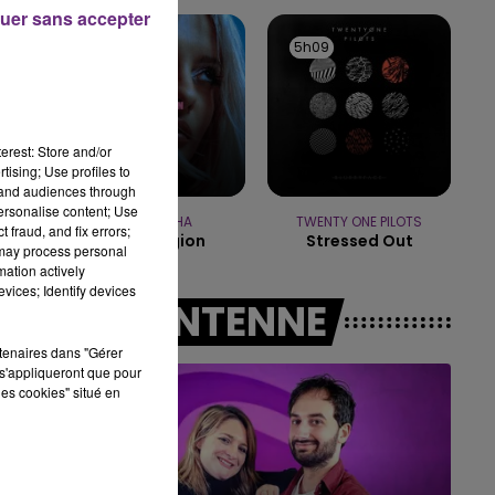
14h00 - 15h00
uer sans accepter
LA RADIO POP
5h13
5h13
5h09
5h09
erest: Store and/or
tising; Use profiles to
tand audiences through
personalise content; Use
BEBE REXHA
TWENTY ONE PILOTS
 fraud, and fix errors;
New Religion
Stressed Out
 may process personal
mation actively
vices; Identify devices
A L'ANTENNE
rtenaires dans "Gérer
s'appliqueront que pour
les cookies" situé en