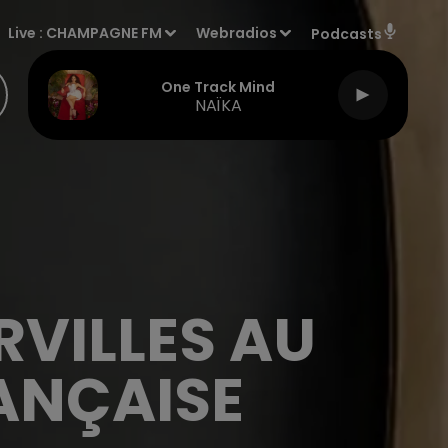
Live :
CHAMPAGNE FM
Webradios
Podcasts
One Track Mind
NAÏKA
RVILLES AU
RANÇAISE