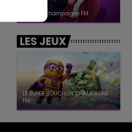
15h00 - 19h00
Le Club Champagne FM
LES JEUX
LE SUPER BOUCHON CHAMPAGNE
FM
avec La Famille Champagne FM, à 8H10