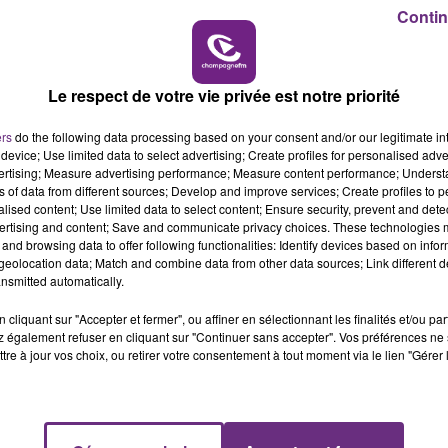
10h00 - 14h00
Contin
LE TICKET DE CAISSE
Le respect de votre vie privée est notre priorité
ers
do the following data processing based on your consent and/or our legitimate int
device; Use limited data to select advertising; Create profiles for personalised adver
vertising; Measure advertising performance; Measure content performance; Unders
ns of data from different sources; Develop and improve services; Create profiles to 
alised content; Use limited data to select content; Ensure security, prevent and detect
ertising and content; Save and communicate privacy choices. These technologies
L'INSPECTION DU TRAVAIL RAPPELLE À
and browsing data to offer following functionalities: Identify devices based on infor
L'ORDRE SUR LES CONDITIONS DE...
eolocation data; Match and combine data from other data sources; Link different de
Alors que les dates de début des vendange
nsmitted automatically.
2026 s'est avéré être plus précoce que prévu,
cliquant sur "Accepter et fermer", ou affiner en sélectionnant les finalités et/ou pa
l'inspection du Travail en profite pour rappeler
 également refuser en cliquant sur "Continuer sans accepter". Vos préférences ne 
les conditions de...
tre à jour vos choix, ou retirer votre consentement à tout moment via le lien "Gérer 