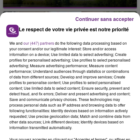
Cela fait déjà une semaine que la centrale
nucléaire ardennaise est à l'arrêt. Une situation
Continuer sans accepter
justifiée par la sécheresse intense qui est toujours
présente.
Le respect de votre vie privée est notre priorité
We and
our (447) partners
do the following data processing based on
your consent and/or our legitimate interest: Store and/or access
information on a device; Use limited data to select advertising; Create
profiles for personalised advertising; Use profiles to select personalised
advertising; Measure advertising performance; Measure content
LE MAGASIN JOUÉCLUB DE REIMS FERME
performance; Understand audiences through statistics or combinations
SES PORTES
of data from different sources; Develop and improve services; Create
profiles to personalise content; Use profiles to select personalised
C'était l'une des institutions du centre-ville
content; Use limited data to select content; Ensure security, prevent and
rémois. Le magasin JouéClub est contraint de
detect fraud, and fix errors; Deliver and present advertising and content;
fermer ses portes.
Save and communicate privacy choices. These technologies may
TITRES DIFFUSÉS
process personal data such as IP address and browsing data to offer
following functionalities: Identify devices based on information actively
requested; Use precise geolocation data; Match and combine data from
other data sources; Link different devices; Identify devices based on
17h03
17h03
17h00
17h00
information transmitted automatically.
Vous pouvez accepter en cliquant sur "Accepter et fermer", ou affiner en