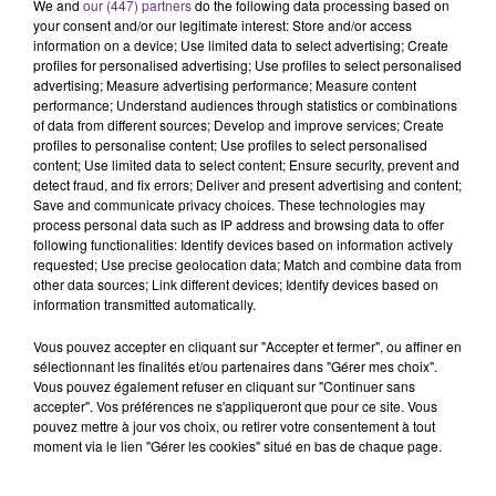
Alors que les dates de début des vendange 2026
We and
our (447) partners
do the following data processing based on
your consent and/or our legitimate interest: Store and/or access
s'est avéré être plus précoce que prévu,
information on a device; Use limited data to select advertising; Create
l'inspection du Travail en profite pour rappeler
profiles for personalised advertising; Use profiles to select personalised
TITRES DIFFUSÉS
les conditions de...
advertising; Measure advertising performance; Measure content
performance; Understand audiences through statistics or combinations
of data from different sources; Develop and improve services; Create
1h49
1h49
1h45
1h45
profiles to personalise content; Use profiles to select personalised
content; Use limited data to select content; Ensure security, prevent and
detect fraud, and fix errors; Deliver and present advertising and content;
Save and communicate privacy choices. These technologies may
process personal data such as IP address and browsing data to offer
following functionalities: Identify devices based on information actively
requested; Use precise geolocation data; Match and combine data from
other data sources; Link different devices; Identify devices based on
information transmitted automatically.
Vous pouvez accepter en cliquant sur "Accepter et fermer", ou affiner en
sélectionnant les finalités et/ou partenaires dans "Gérer mes choix".
BB BRUNES
BENSON BOONE
Vous pouvez également refuser en cliquant sur "Continuer sans
Coups Et Blessures
The Time Of My Life
accepter". Vos préférences ne s'appliqueront que pour ce site. Vous
pouvez mettre à jour vos choix, ou retirer votre consentement à tout
1h42
1h42
1h39
1h39
moment via le lien "Gérer les cookies" situé en bas de chaque page.