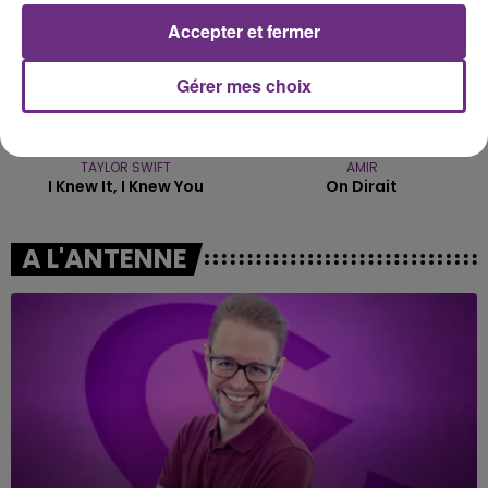
Accepter et fermer
Gérer mes choix
TAYLOR SWIFT
AMIR
I Knew It, I Knew You
On Dirait
A L'ANTENNE