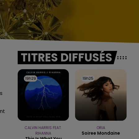
TITRES DIFFUSÉS
19h29
19h29
19h25
19h25
ls
nt
CALVIN HARRIS FEAT.
ORIA
Soiree Mondaine
RIHANNA
This Is What You