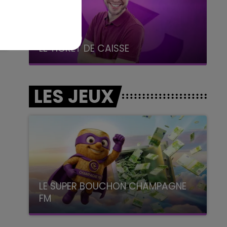
10h00 - 14h00
LE TICKET DE CAISSE
LES JEUX
LE SUPER BOUCHON CHAMPAGNE
FM
avec La Famille Champagne FM, à 8H10