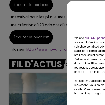
Écouter le podcast
19h15 - 20h00
E FM
LA RADIO POP
Un festival pour les plus jeunes mais aussi pour les a
Une création où 20 ado ont dû écrire une lettre à une
Écouter le podcast
We and
our (447) partn
access information on a 
select personalised ad
Infos sur
http://www.nova-villa.com
statistics or combinatio
profiles to select person
Deliver and present adv
FIL D'ACTUS
data such as IP address 
requested; Use precise g
based on information tra
Vous pouvez accepter en 
mes choix". Vous pouvez
ce site. Vous pouvez met
bas de chaque page.