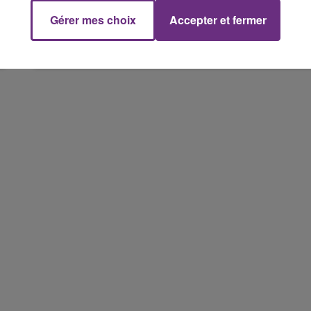
Gérer mes choix
Accepter et fermer
LE MAGASIN JOUÉCLUB DE REIMS FERME
SES PORTES
6h00 - 10h00
C'était l'une des institutions du centre-ville
La Famille
rémois. Le magasin JouéClub est contraint de
fermer ses portes.