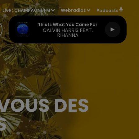
Live :
CHAMPAGNE FM
Webradios
Podcasts
This Is What You Came For
CALVIN HARRIS FEAT.
RIHANNA
-VOUS DES
S