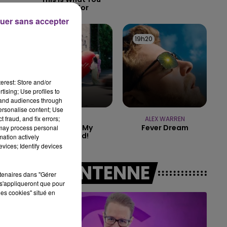
Came For
uer sans accepter
6h00 - 10h00
LA FAMILLE
".
19h22
19h22
19h20
19h20
erest: Store and/or
tising; Use profiles to
tand audiences through
personalise content; Use
 fraud, and fix errors;
RAYE
ALEX WARREN
Where Is My
Fever Dream
 may process personal
Husband!
mation actively
vices; Identify devices
A L'ANTENNE
rtenaires dans "Gérer
s'appliqueront que pour
les cookies" situé en