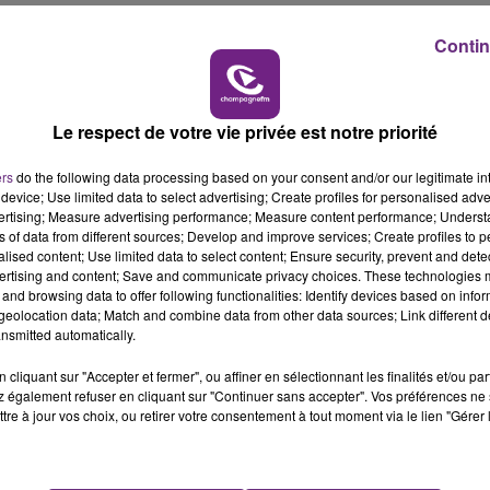
5h00 - 6h00
Contin
LE BEST OF DE LA FAMILLE
CHAMPAGNE FM
dos avec, entre autres, le spectacle "Lettres jamais écrites
 personne à qui ils n'ont jamais osé écrire :
Le respect de votre vie privée est notre priorité
ers
do the following data processing based on your consent and/or our legitimate int
device; Use limited data to select advertising; Create profiles for personalised adver
vertising; Measure advertising performance; Measure content performance; Unders
ns of data from different sources; Develop and improve services; Create profiles to 
alised content; Use limited data to select content; Ensure security, prevent and detect
ertising and content; Save and communicate privacy choices. These technologies
and browsing data to offer following functionalities: Identify devices based on infor
eolocation data; Match and combine data from other data sources; Link different de
nsmitted automatically.
cliquant sur "Accepter et fermer", ou affiner en sélectionnant les finalités et/ou pa
 également refuser en cliquant sur "Continuer sans accepter". Vos préférences ne 
tre à jour vos choix, ou retirer votre consentement à tout moment via le lien "Gérer 