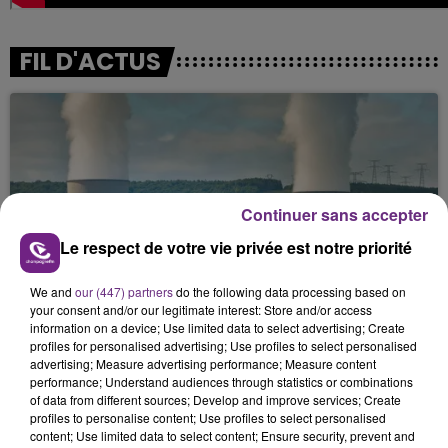
FIL D'ACTUS
Continuer sans accepter
Le respect de votre vie privée est notre priorité
LA CENTRALE NUCLÉAIRE DE CHOOZ
We and
our (447) partners
do the following data processing based on
TOUJOURS À L'ARRÊT
your consent and/or our legitimate interest: Store and/or access
Cela fait déjà une semaine que la centrale
information on a device; Use limited data to select advertising; Create
profiles for personalised advertising; Use profiles to select personalised
nucléaire ardennaise est à l'arrêt. Une situation
advertising; Measure advertising performance; Measure content
justifiée par la sécheresse intense qui est toujours
performance; Understand audiences through statistics or combinations
présente.
of data from different sources; Develop and improve services; Create
profiles to personalise content; Use profiles to select personalised
content; Use limited data to select content; Ensure security, prevent and