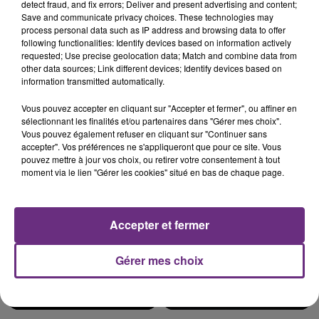
detect fraud, and fix errors; Deliver and present advertising and content;
Save and communicate privacy choices. These technologies may
process personal data such as IP address and browsing data to offer
following functionalities: Identify devices based on information actively
LE MAGASIN JOUÉCLUB DE REIMS FERME
requested; Use precise geolocation data; Match and combine data from
other data sources; Link different devices; Identify devices based on
SES PORTES
information transmitted automatically.
C'était l'une des institutions du centre-ville
rémois. Le magasin JouéClub est contraint de
Vous pouvez accepter en cliquant sur "Accepter et fermer", ou affiner en
sélectionnant les finalités et/ou partenaires dans "Gérer mes choix".
fermer ses portes.
TITRES DIFFUSÉS
Vous pouvez également refuser en cliquant sur "Continuer sans
accepter". Vos préférences ne s'appliqueront que pour ce site. Vous
pouvez mettre à jour vos choix, ou retirer votre consentement à tout
moment via le lien "Gérer les cookies" situé en bas de chaque page.
9h08
9h08
9h05
9h05
Accepter et fermer
Gérer mes choix