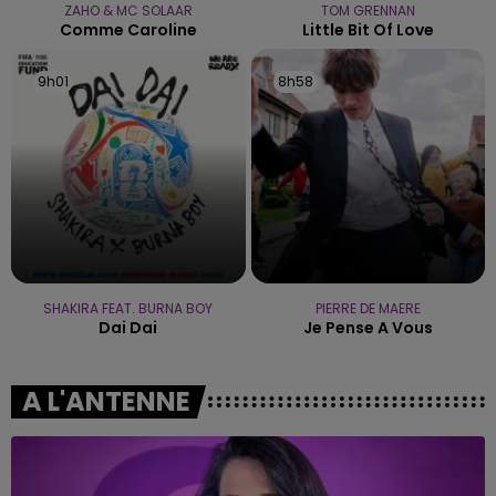
ZAHO & MC SOLAAR
TOM GRENNAN
Comme Caroline
Little Bit Of Love
9h01
9h01
8h58
8h58
SHAKIRA FEAT. BURNA BOY
PIERRE DE MAERE
Dai Dai
Je Pense A Vous
A L'ANTENNE