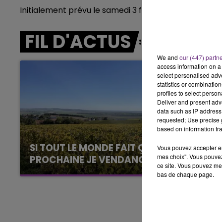
LE BEST OF DE LA FAMILLE
Initialement prévu le samedi 3 février, la rencontre 
CHAMPAGNE FM
FIL D'ACTUS
We and
our (447) partn
access information on a 
select personalised ad
statistics or combinatio
profiles to select person
Deliver and present adv
data such as IP address 
requested; Use precise g
based on information tra
SI TOUT LE MONDE FAIT ÇA, MOI L'ANNÉE
Vous pouvez accepter en 
mes choix". Vous pouvez
PROCHAINE JE VENDANGE EN...
ce site. Vous pouvez met
La vendange en Champagne a débuté ce jeudi
bas de chaque page.
6 août dans la commune de Montgueux (Aube).
Du jamais vu !
LE
6h00 - 10h00