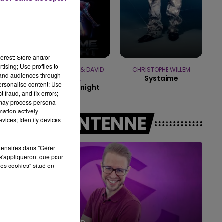
10h00 - 14h00
LE TICKET DE CAISSE
erest: Store and/or
tising; Use profiles to
JENNIFER LOPEZ & DAVID
CHRISTOPHE WILLEM
tand audiences through
Systaime
GUETTA
personalise content; Use
Save Me Tonight
 fraud, and fix errors;
 may process personal
mation actively
A L'ANTENNE
vices; Identify devices
rtenaires dans "Gérer
s'appliqueront que pour
les cookies" situé en
14h00 - 15h00