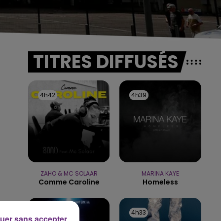
TITRES DIFFUSÉS
4h42
4h42
4h39
4h39
ZAHO & MC SOLAAR
MARINA KAYE
Comme Caroline
Homeless
4h35
4h35
4h33
4h33
uer sans accepter