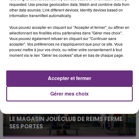
requested; Use precise geolocation data; Match and combine data from
other data sources; Link different devices; Identify devices based on
information transmitted automatically.
Vous pouvez accepter en cliquant sur "Accepter et fermer", ou affiner en
sélectionnant les finalités et/ou partenaires dans "Gérer mes choix".
Vous pouvez également refuser en cliquant sur "Continuer sans
LA CENTRALE NUCLÉAIRE DE CHOOZ
accepter". Vos préférences ne s'appliqueront que pour ce site. Vous
TOUJOURS À L'ARRÊT
pouvez mettre à jour vos choix, ou retirer votre consentement à tout
moment via le lien "Gérer les cookies" situé en bas de chaque page.
Cela fait déjà une semaine que la centrale
nucléaire ardennaise est à l'arrêt. Une situation
justifiée par la sécheresse intense qui est toujours
Accepter et fermer
présente.
Gérer mes choix
LE MAGASIN JOUÉCLUB DE REIMS FERME
SES PORTES
C'était l'une des institutions du centre-ville