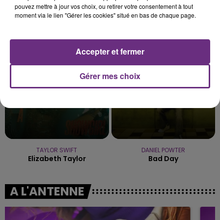
pouvez mettre à jour vos choix, ou retirer votre consentement à tout
moment via le lien "Gérer les cookies" situé en bas de chaque page.
TAME IMPALA & JENNIE
DJO
Dracula
End Of Beginning
18h08
18h08
18h04
18h04
Accepter et fermer
Gérer mes choix
TAYLOR SWIFT
DANIEL POWTER
Elizabeth Taylor
Bad Day
A L'ANTENNE