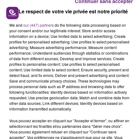
Continuer sans accepter
Le respect de votre vie privée est notre priorité
We and
our (447) partners
do the following data processing based on
your consent and/or our legitimate interest: Store and/or access
UN FEU DE REMORQUE BLOQUE LA
information on a device; Use limited data to select advertising; Create
CIRCULATION DANS LES ARDENNES
profiles for personalised advertising; Use profiles to select personalised
Un feu de remorque s'est déclaré ce mercredi en
advertising; Measure advertising performance; Measure content
performance; Understand audiences through statistics or combinations
fin de matinée sur l'A34.
of data from different sources; Develop and improve services; Create
profiles to personalise content; Use profiles to select personalised
TITRES DIFFUSÉS
content; Use limited data to select content; Ensure security, prevent and
detect fraud, and fix errors; Deliver and present advertising and content;
Save and communicate privacy choices. These technologies may
process personal data such as IP address and browsing data to offer
18h19
18h19
18h16
18h16
following functionalities: Identify devices based on information actively
requested; Use precise geolocation data; Match and combine data from
other data sources; Link different devices; Identify devices based on
information transmitted automatically.
Vous pouvez accepter en cliquant sur "Accepter et fermer", ou affiner en
sélectionnant les finalités et/ou partenaires dans "Gérer mes choix".
Vous pouvez également refuser en cliquant sur "Continuer sans
accepter". Vos préférences ne s'appliqueront que pour ce site. Vous