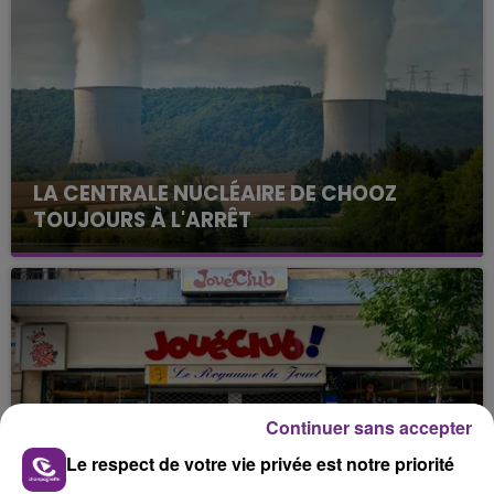
LA CENTRALE NUCLÉAIRE DE CHOOZ
TOUJOURS À L'ARRÊT
Cela fait déjà une semaine que la centrale
nucléaire ardennaise est à l'arrêt. Une situation
justifiée par la sécheresse intense qui est toujours
présente.
Continuer sans accepter
Le respect de votre vie privée est notre priorité
LE MAGASIN JOUÉCLUB DE REIMS FERME