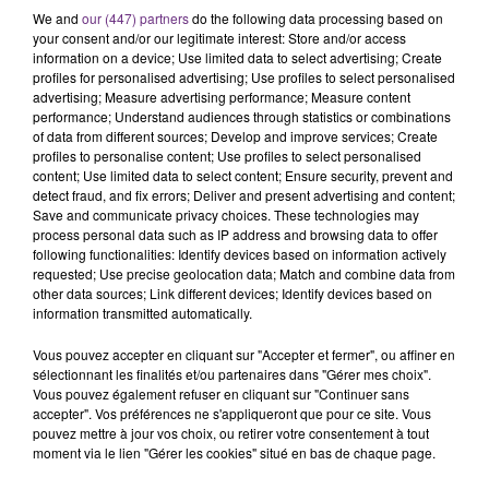
SES PORTES
We and
our (447) partners
do the following data processing based on
C'était l'une des institutions du centre-ville
your consent and/or our legitimate interest: Store and/or access
rémois. Le magasin JouéClub est contraint de
information on a device; Use limited data to select advertising; Create
profiles for personalised advertising; Use profiles to select personalised
fermer ses portes.
TITRES DIFFUSÉS
advertising; Measure advertising performance; Measure content
performance; Understand audiences through statistics or combinations
of data from different sources; Develop and improve services; Create
profiles to personalise content; Use profiles to select personalised
2h49
2h49
2h46
2h46
content; Use limited data to select content; Ensure security, prevent and
detect fraud, and fix errors; Deliver and present advertising and content;
Save and communicate privacy choices. These technologies may
process personal data such as IP address and browsing data to offer
following functionalities: Identify devices based on information actively
requested; Use precise geolocation data; Match and combine data from
other data sources; Link different devices; Identify devices based on
information transmitted automatically.
Vous pouvez accepter en cliquant sur "Accepter et fermer", ou affiner en
sélectionnant les finalités et/ou partenaires dans "Gérer mes choix".
IMAGINE DRAGONS
JUNGELI & EMMA
Vous pouvez également refuser en cliquant sur "Continuer sans
Radioactive
Juste Un Peu
accepter". Vos préférences ne s'appliqueront que pour ce site. Vous
pouvez mettre à jour vos choix, ou retirer votre consentement à tout
moment via le lien "Gérer les cookies" situé en bas de chaque page.
2h43
2h43
2h41
2h41