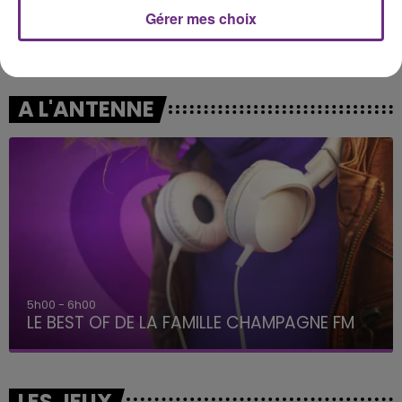
Gérer mes choix
ANOTR & 54 ULTRA
KAROL G
Talk To You
Si Antes Te Hubiera
Conocido
A L'ANTENNE
5h00 - 6h00
LE BEST OF DE LA FAMILLE CHAMPAGNE FM
LES JEUX