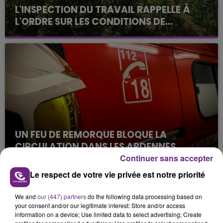
L'INSPECTION DU TRAVAIL RAPPELLE À
L'ORDRE SUR LES CONDITIONS DE...
Alors que les dates de début des vendange 2026
s'est avéré être plus précoce que prévu,
l'inspection du Travail en profite pour rappeler
les conditions de...
UN FEU DE REMORQUE BLOQUE LA
CIRCULATION DANS LES ARDENNES
Continuer sans accepter
Un feu de remorque s'est déclaré ce mercredi en
fin de matinée sur l'A34.
Le respect de votre vie privée est notre priorité
TITRES DIFFUSÉS
We and
our (447) partners
do the following data processing based on
your consent and/or our legitimate interest: Store and/or access
information on a device; Use limited data to select advertising; Create
18h04
18h04
18h01
18h01