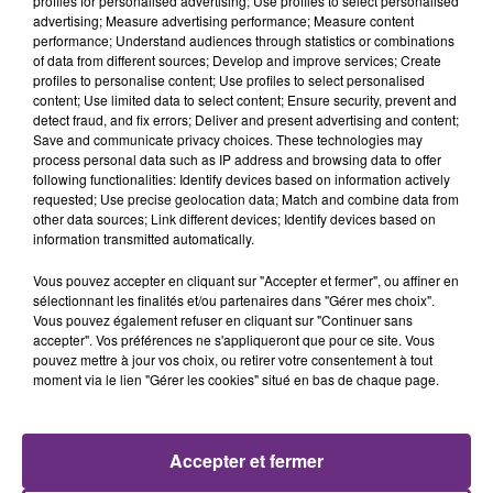
profiles for personalised advertising; Use profiles to select personalised
advertising; Measure advertising performance; Measure content
performance; Understand audiences through statistics or combinations
of data from different sources; Develop and improve services; Create
profiles to personalise content; Use profiles to select personalised
content; Use limited data to select content; Ensure security, prevent and
detect fraud, and fix errors; Deliver and present advertising and content;
Save and communicate privacy choices. These technologies may
process personal data such as IP address and browsing data to offer
following functionalities: Identify devices based on information actively
requested; Use precise geolocation data; Match and combine data from
other data sources; Link different devices; Identify devices based on
DANIEL POWTER
ALEX WARREN
information transmitted automatically.
Bad Day
Fever Dream
Vous pouvez accepter en cliquant sur "Accepter et fermer", ou affiner en
17h58
17h58
17h54
17h54
sélectionnant les finalités et/ou partenaires dans "Gérer mes choix".
Vous pouvez également refuser en cliquant sur "Continuer sans
accepter". Vos préférences ne s'appliqueront que pour ce site. Vous
pouvez mettre à jour vos choix, ou retirer votre consentement à tout
moment via le lien "Gérer les cookies" situé en bas de chaque page.
Accepter et fermer