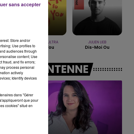
uer sans accepter
16h00 - 20h00
LE WEEK-END CHAMPAGNE FM
erest: Store and/or
ANOTR & 54 ULTRA
JULIEN LIEB
tising; Use profiles to
Talk To You
Dis-Moi Ou
tand audiences through
personalise content; Use
 fraud, and fix errors;
A L'ANTENNE
 may process personal
mation actively
vices; Identify devices
rtenaires dans "Gérer
s'appliqueront que pour
les cookies" situé en
11h00 - 16h00
Le week-end Champagne FM