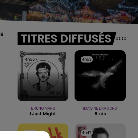
TITRES DIFFUSÉS
di
4h56
4h56
4h53
4h53
BRUNO MARS
IMAGINE DRAGONS
I Just Might
Birds
4h49
4h49
4h47
4h47