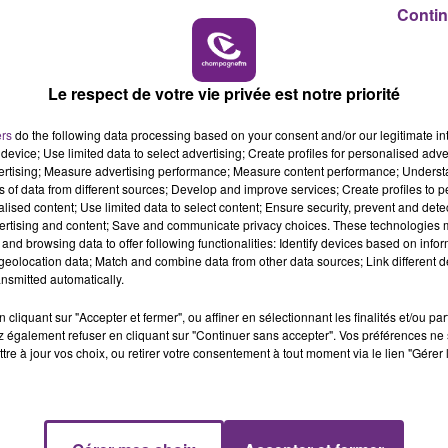
Contin
11h00 - 16h00
eudi 23 novembre.
LE WEEK-END CHAMPAGNE FM
stallent au pied de la Cathédrale.
ire, mais avec des dimensions réduites.
Le respect de votre vie privée est notre priorité
ers
do the following data processing based on your consent and/or our legitimate int
device; Use limited data to select advertising; Create profiles for personalised adver
vertising; Measure advertising performance; Measure content performance; Unders
ns of data from different sources; Develop and improve services; Create profiles to 
alised content; Use limited data to select content; Ensure security, prevent and detect
ans la cours du Palais du Tau, aux côtés du Royaume des
ertising and content; Save and communicate privacy choices. These technologies
 du Père Noël.
and browsing data to offer following functionalities: Identify devices based on infor
eolocation data; Match and combine data from other data sources; Link different de
que, elle passe de la place du Forum à la place d’Erlon.
nsmitted automatically.
cliquant sur "Accepter et fermer", ou affiner en sélectionnant les finalités et/ou pa
 également refuser en cliquant sur "Continuer sans accepter". Vos préférences ne 
t 6€ pour les enfants.
tre à jour vos choix, ou retirer votre consentement à tout moment via le lien "Gérer 
 au 27 décembre.
7h00 - 11h00
FM
BEST OF