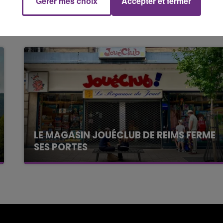
Gérer mes choix
Accepter et fermer
LE MAGASIN JOUÉCLUB DE REIMS FERME
SES PORTES
C'était l'une des institutions du centre-ville
rémois. Le magasin JouéClub est contraint de
fermer ses portes.