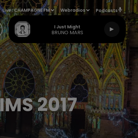
Live :
CHAMPAGNE FM
Webradios
Podcasts
I Just Might
BRUNO MARS
IMS 2017