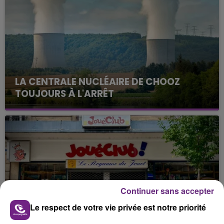
LA CENTRALE NUCLÉAIRE DE CHOOZ
TOUJOURS À L'ARRÊT
Cela fait déjà une semaine que la centrale
nucléaire ardennaise est à l'arrêt. Une situation
justifiée par la sécheresse intense qui est toujours
présente.
Continuer sans accepter
LE MAGASIN JOUÉCLUB DE REIMS FERME
Le respect de votre vie privée est notre priorité
SES PORTES