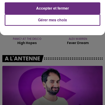
Accepter et fermer
Gérer mes choix
PANIC! AT THE DISCO
ALEX WARREN
High Hopes
Fever Dream
A L'ANTENNE