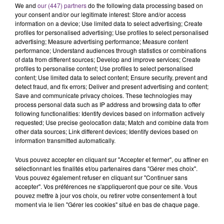
We and
our (447) partners
do the following data processing based on
C'était l'une des institutions du centre-ville
your consent and/or our legitimate interest: Store and/or access
rémois. Le magasin JouéClub est contraint de
information on a device; Use limited data to select advertising; Create
fermer ses portes.
profiles for personalised advertising; Use profiles to select personalised
TITRES DIFFUSÉS
advertising; Measure advertising performance; Measure content
performance; Understand audiences through statistics or combinations
of data from different sources; Develop and improve services; Create
profiles to personalise content; Use profiles to select personalised
16h09
16h09
16h06
16h06
content; Use limited data to select content; Ensure security, prevent and
detect fraud, and fix errors; Deliver and present advertising and content;
Save and communicate privacy choices. These technologies may
process personal data such as IP address and browsing data to offer
following functionalities: Identify devices based on information actively
requested; Use precise geolocation data; Match and combine data from
other data sources; Link different devices; Identify devices based on
information transmitted automatically.
Vous pouvez accepter en cliquant sur "Accepter et fermer", ou affiner en
sélectionnant les finalités et/ou partenaires dans "Gérer mes choix".
AVENTURA
JEREMY FREROT
Vous pouvez également refuser en cliquant sur "Continuer sans
Obsesion
Frerot
accepter". Vos préférences ne s'appliqueront que pour ce site. Vous
pouvez mettre à jour vos choix, ou retirer votre consentement à tout
moment via le lien "Gérer les cookies" situé en bas de chaque page.
16h03
16h03
16h00
16h00