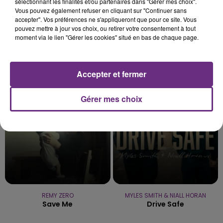
sélectionnant les finalités et/ou partenaires dans "Gérer mes choix".
Vous pouvez également refuser en cliquant sur "Continuer sans
accepter". Vos préférences ne s'appliqueront que pour ce site. Vous
pouvez mettre à jour vos choix, ou retirer votre consentement à tout
moment via le lien "Gérer les cookies" situé en bas de chaque page.
DASHA
DJ GOJA & JASON DERULO &
Austin
MELODY
Mi Chico
Accepter et fermer
21h48
21h48
21h45
21h45
Gérer mes choix
REMY ZERO
MYLES SMITH & NIALL HORAN
Save Me
Drive Safe