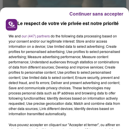
retrouver.
Continuer sans accepter
Le respect de votre vie privée est notre priorité
We and
our (447) partners
do the following data processing based on
your consent and/or our legitimate interest: Store and/or access
information on a device; Use limited data to select advertising; Create
LA CENTRALE NUCLÉAIRE DE CHOOZ
profiles for personalised advertising; Use profiles to select personalised
TOUJOURS À L'ARRÊT
advertising; Measure advertising performance; Measure content
performance; Understand audiences through statistics or combinations
Cela fait déjà une semaine que la centrale
of data from different sources; Develop and improve services; Create
nucléaire ardennaise est à l'arrêt. Une situation
profiles to personalise content; Use profiles to select personalised
content; Use limited data to select content; Ensure security, prevent and
justifiée par la sécheresse intense qui est toujours
TITRES DIFFUSÉS
detect fraud, and fix errors; Deliver and present advertising and content;
présente.
Save and communicate privacy choices. These technologies may
process personal data such as IP address and browsing data to offer
following functionalities: Identify devices based on information actively
21h54
21h54
21h52
21h52
requested; Use precise geolocation data; Match and combine data from
other data sources; Link different devices; Identify devices based on
information transmitted automatically.
Vous pouvez accepter en cliquant sur "Accepter et fermer", ou affiner en