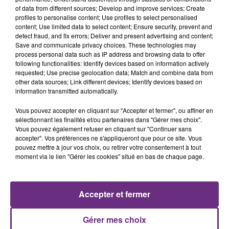
of data from different sources; Develop and improve services; Create
profiles to personalise content; Use profiles to select personalised
content; Use limited data to select content; Ensure security, prevent and
detect fraud, and fix errors; Deliver and present advertising and content;
Save and communicate privacy choices. These technologies may
process personal data such as IP address and browsing data to offer
following functionalities: Identify devices based on information actively
COLDPLAY
MANON LISA
requested; Use precise geolocation data; Match and combine data from
A Sky Full Of Stars
Le Petit Pecheur
other data sources; Link different devices; Identify devices based on
information transmitted automatically.
5h35
5h35
5h33
5h33
Vous pouvez accepter en cliquant sur "Accepter et fermer", ou affiner en
sélectionnant les finalités et/ou partenaires dans "Gérer mes choix".
Vous pouvez également refuser en cliquant sur "Continuer sans
accepter". Vos préférences ne s'appliqueront que pour ce site. Vous
pouvez mettre à jour vos choix, ou retirer votre consentement à tout
moment via le lien "Gérer les cookies" situé en bas de chaque page.
Accepter et fermer
DJO
ALEX WARREN
End Of Beginning
Fever Dream
Gérer mes choix