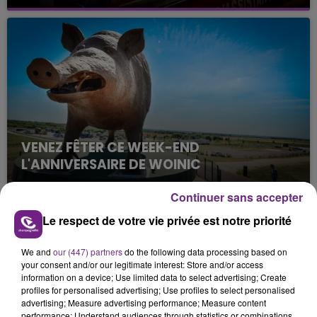
Un feu de remorque s'est déclaré ce mercredi en
fin de matinée sur l'A34.
VENEZ FÊTER CE WEEK-END
L'ANNIVERSAIRE DE WOINIC
Ce samedi 8 août sera un grand jour :
Continuer sans accepter
l'anniversaire du plus gros sanglier du monde.
Une fête est donc organisée et vous êtes tous
Le respect de votre vie privée est notre priorité
TITRES DIFFUSÉS
conviés !
We and
our (447) partners
do the following data processing based on
your consent and/or our legitimate interest: Store and/or access
5h40
5h40
5h38
5h38
information on a device; Use limited data to select advertising; Create
profiles for personalised advertising; Use profiles to select personalised
advertising; Measure advertising performance; Measure content
performance; Understand audiences through statistics or combinations