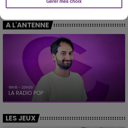
Gérer mes choix
Texas Hold'em
Open Season (une Autre
Saison)
A L'ANTENNE
19h15 - 20h00
LA RADIO POP
LES JEUX