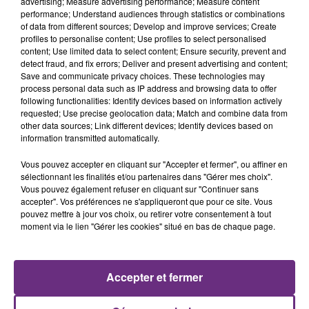
advertising; Measure advertising performance; Measure content
performance; Understand audiences through statistics or combinations
of data from different sources; Develop and improve services; Create
profiles to personalise content; Use profiles to select personalised
content; Use limited data to select content; Ensure security, prevent and
detect fraud, and fix errors; Deliver and present advertising and content;
Save and communicate privacy choices. These technologies may
process personal data such as IP address and browsing data to offer
following functionalities: Identify devices based on information actively
CHRISTOPHE MAE
DJ GOJA & JASON DERULO &
requested; Use precise geolocation data; Match and combine data from
La Lune
MELODY
other data sources; Link different devices; Identify devices based on
Mi Chico
information transmitted automatically.
13h54
13h54
13h46
13h46
Vous pouvez accepter en cliquant sur "Accepter et fermer", ou affiner en
sélectionnant les finalités et/ou partenaires dans "Gérer mes choix".
Vous pouvez également refuser en cliquant sur "Continuer sans
accepter". Vos préférences ne s'appliqueront que pour ce site. Vous
pouvez mettre à jour vos choix, ou retirer votre consentement à tout
moment via le lien "Gérer les cookies" situé en bas de chaque page.
Accepter et fermer
BEYONCE
JOSEF SALVAT