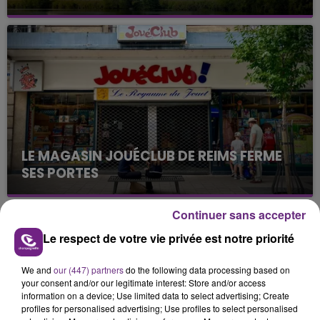
Cela fait déjà une semaine que la centrale
nucléaire ardennaise est à l'arrêt. Une situation
justifiée par la sécheresse intense qui est toujours
présente.
LE MAGASIN JOUÉCLUB DE REIMS FERME
SES PORTES
C'était l'une des institutions du centre-ville
rémois. Le magasin JouéClub est contraint de
Continuer sans accepter
fermer ses portes.
TITRES DIFFUSÉS
Le respect de votre vie privée est notre priorité
We and
our (447) partners
do the following data processing based on
14h00
14h00
13h58
13h58
your consent and/or our legitimate interest: Store and/or access
information on a device; Use limited data to select advertising; Create
profiles for personalised advertising; Use profiles to select personalised