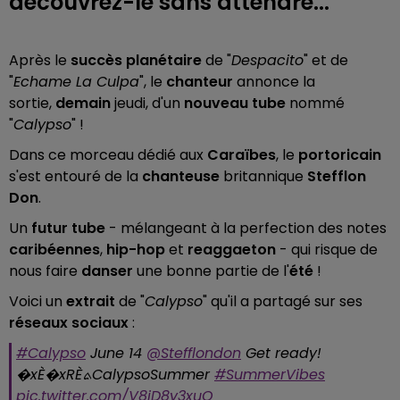
découvrez-le sans attendre...
Après le
succès planétaire
de "
Despacito
" et de
"
Echame La Culpa
", le
chanteur
annonce la
sortie,
demain
jeudi, d'un
nouveau tube
nommé
"
Calypso
" !
Dans ce morceau dédié aux
Caraïbes
, le
portoricain
s'est entouré de la
chanteuse
britannique
Stefflon
Don
.
Un
futur tube
- mélangeant à la perfection des notes
caribéennes
,
hip-hop
et
reaggaeton
- qui risque de
nous faire
danser
une bonne partie de l'
été
!
Voici un
extrait
de "
Calypso
" qu'il a partagé sur ses
réseaux sociaux
:
#Calypso
June 14
@Stefflondon
Get ready!
�xÈ�xRÈܬCalypsoSummer
#SummerVibes
pic.twitter.com/V8iD8v3xuO