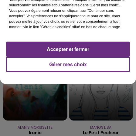
sélectionnant les finalités et/ou partenaires dans "Gérer mes choix".
Vous pouvez également refuser en cliquant sur "Continuer sans
accepter". Vos préférences ne s'appliqueront que pour ce site. Vous
pouvez mettre à jour vos choix, ou retirer votre consentement à tout
moment via le lien "Gérer les cookies" situé en bas de chaque page.
AVICII & ALOE BLACC
TRYO
Accepter et fermer
Wake Me Up
La Traversee
Gérer mes choix
22h20
22h20
22h18
22h18
ALANIS MORISSETTE
MANON LISA
Ironic
Le Petit Pecheur