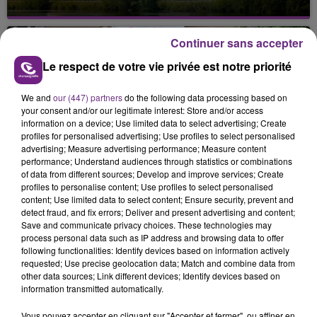
Cela fait déjà une semaine que la centrale
nucléaire ardennaise est à l'arrêt. Une situation
Continuer sans accepter
justifiée par la sécheresse intense qui est toujours
présente.
Le respect de votre vie privée est notre priorité
We and
our (447) partners
do the following data processing based on
your consent and/or our legitimate interest: Store and/or access
information on a device; Use limited data to select advertising; Create
profiles for personalised advertising; Use profiles to select personalised
advertising; Measure advertising performance; Measure content
LE MAGASIN JOUÉCLUB DE REIMS FERME
performance; Understand audiences through statistics or combinations
SES PORTES
of data from different sources; Develop and improve services; Create
profiles to personalise content; Use profiles to select personalised
C'était l'une des institutions du centre-ville
content; Use limited data to select content; Ensure security, prevent and
rémois. Le magasin JouéClub est contraint de
detect fraud, and fix errors; Deliver and present advertising and content;
fermer ses portes.
Save and communicate privacy choices. These technologies may
TITRES DIFFUSÉS
process personal data such as IP address and browsing data to offer
following functionalities: Identify devices based on information actively
requested; Use precise geolocation data; Match and combine data from
other data sources; Link different devices; Identify devices based on
22h27
22h27
22h23
22h23
information transmitted automatically.
Vous pouvez accepter en cliquant sur "Accepter et fermer", ou affiner en