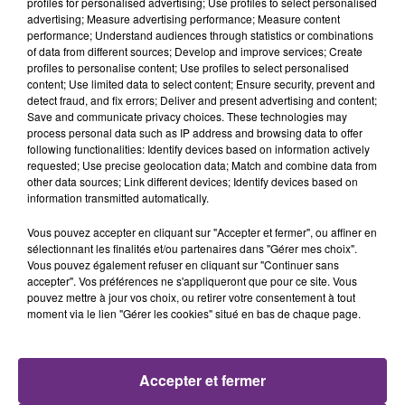
profiles for personalised advertising; Use profiles to select personalised
11h36
11h36
11h29
11h29
advertising; Measure advertising performance; Measure content
performance; Understand audiences through statistics or combinations
of data from different sources; Develop and improve services; Create
profiles to personalise content; Use profiles to select personalised
content; Use limited data to select content; Ensure security, prevent and
detect fraud, and fix errors; Deliver and present advertising and content;
Save and communicate privacy choices. These technologies may
process personal data such as IP address and browsing data to offer
following functionalities: Identify devices based on information actively
requested; Use precise geolocation data; Match and combine data from
other data sources; Link different devices; Identify devices based on
information transmitted automatically.
SHAKIRA FEAT. BURNA BOY
ADELE CASTILLON
Dai Dai
Ete Avec Toi
Vous pouvez accepter en cliquant sur "Accepter et fermer", ou affiner en
sélectionnant les finalités et/ou partenaires dans "Gérer mes choix".
11h25
11h25
11h22
11h22
Vous pouvez également refuser en cliquant sur "Continuer sans
accepter". Vos préférences ne s'appliqueront que pour ce site. Vous
pouvez mettre à jour vos choix, ou retirer votre consentement à tout
moment via le lien "Gérer les cookies" situé en bas de chaque page.
Accepter et fermer