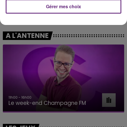
Gérer mes choix
SAM SMITH
ALEX WARREN
I'm Not The Only One
Passenger
A L'ANTENNE
11h00 - 16h00
Le week-end Champagne FM