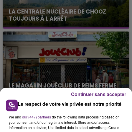
LA CENTRALE NUCLÉAIRE DE CHOOZ
TOUJOURS À L'ARRÊT
Cela fait déjà une semaine que la centrale
nucléaire ardennaise est à l'arrêt. Une situation
justifiée par la sécheresse intense qui est toujours
présente.
LE MAGASIN JOUÉCLUB DE REIMS FERME
SES PORTES
Continuer sans accepter
C'était l'une des institutions du centre-ville
Le respect de votre vie privée est notre priorité
rémois. Le magasin JouéClub est contraint de
fermer ses portes.
TITRES DIFFUSÉS
We and
our (447) partners
do the following data processing based on
your consent and/or our legitimate interest: Store and/or access
information on a device; Use limited data to select advertising; Create