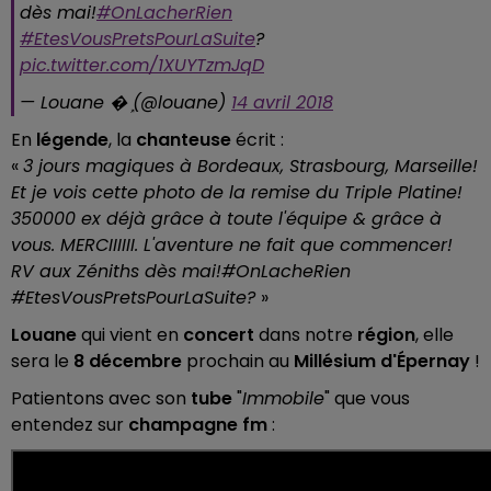
dès mai!
#OnLacherRien
#EtesVousPretsPourLaSuite
?
pic.twitter.com/1XUYTzmJqD
— Louane �ܾ (@louane)
14 avril 2018
En
légende
, la
chanteuse
écrit :
«
3 jours magiques à Bordeaux, Strasbourg, Marseille!
Et je vois cette photo de la remise du Triple Platine!
350000 ex déjà grâce à toute l'équipe & grâce à
vous. MERCIIIIII. L'aventure ne fait que commencer!
RV aux Zéniths dès mai!#OnLacheRien
#EtesVousPretsPourLaSuite?
»
Louane
qui vient en
concert
dans notre
région
, elle
sera le
8 décembre
prochain au
Millésium d'Épernay
!
Patientons avec son
tube
"
Immobile
" que vous
entendez sur
champagne fm
: