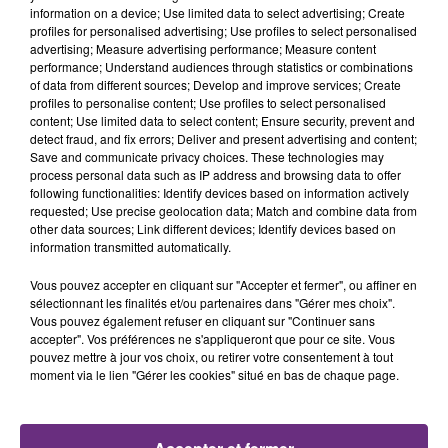
information on a device; Use limited data to select advertising; Create
profiles for personalised advertising; Use profiles to select personalised
advertising; Measure advertising performance; Measure content
performance; Understand audiences through statistics or combinations
of data from different sources; Develop and improve services; Create
LA CENTRALE NUCLÉAIRE DE CHOOZ
profiles to personalise content; Use profiles to select personalised
TOUJOURS À L'ARRÊT
content; Use limited data to select content; Ensure security, prevent and
detect fraud, and fix errors; Deliver and present advertising and content;
Cela fait déjà une semaine que la centrale
Save and communicate privacy choices. These technologies may
nucléaire ardennaise est à l'arrêt. Une situation
process personal data such as IP address and browsing data to offer
justifiée par la sécheresse intense qui est toujours
following functionalities: Identify devices based on information actively
requested; Use precise geolocation data; Match and combine data from
présente.
other data sources; Link different devices; Identify devices based on
information transmitted automatically.
Vous pouvez accepter en cliquant sur "Accepter et fermer", ou affiner en
sélectionnant les finalités et/ou partenaires dans "Gérer mes choix".
Vous pouvez également refuser en cliquant sur "Continuer sans
accepter". Vos préférences ne s'appliqueront que pour ce site. Vous
LE MAGASIN JOUÉCLUB DE REIMS FERME
pouvez mettre à jour vos choix, ou retirer votre consentement à tout
SES PORTES
moment via le lien "Gérer les cookies" situé en bas de chaque page.
C'était l'une des institutions du centre-ville
rémois. Le magasin JouéClub est contraint de
fermer ses portes.