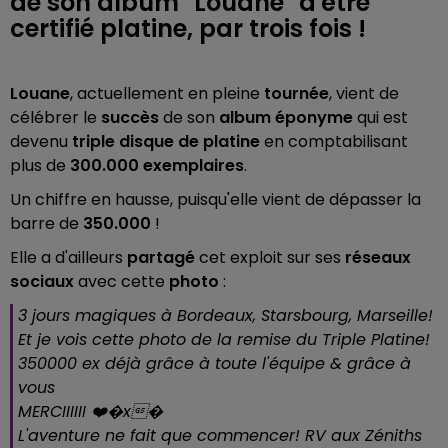
de son album "Louane" d'être
certifié platine, par trois fois !
Louane
, actuellement en pleine
tournée
, vient de
célébrer le
succès
de son
album éponyme
qui est
devenu
triple disque de platine
en comptabilisant
plus de
300.000 exemplaires
.
Un chiffre en hausse, puisqu'elle vient de dépasser la
barre de
350.000
!
Elle a d'ailleurs
partagé
cet exploit sur ses
réseaux
sociaux
avec cette
photo
:
3 jours magiques à Bordeaux, Starsbourg, Marseille!
Et je vois cette photo de la remise du Triple Platine!
350000 ex déjà grâce à toute l'équipe & grâce à
vous
MERCIIIIII ❤️�x�
L'aventure ne fait que commencer! RV aux Zéniths