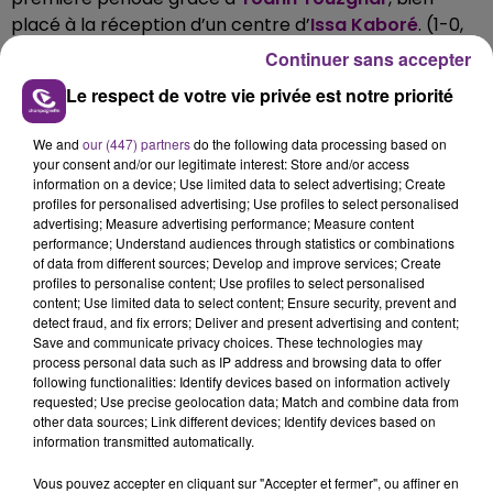
placé à la réception d’un centre d’
Issa Kaboré
. (1-0,
37ème)
Continuer sans accepter
En fin de match les Héraultais parviennent à arracher
Le respect de votre vie privée est notre priorité
l'égalisation grâce à leur capitaine
Téji Savanier
. (1-1,
87ème)
We and
our (447) partners
do the following data processing based on
your consent and/or our legitimate interest: Store and/or access
information on a device; Use limited data to select advertising; Create
profiles for personalised advertising; Use profiles to select personalised
Au classement de la Ligue 1 le Stade de Reims et
advertising; Measure advertising performance; Measure content
l'Estac occupent respectivement la
11ème
et
13ème
performance; Understand audiences through statistics or combinations
place.
of data from different sources; Develop and improve services; Create
profiles to personalise content; Use profiles to select personalised
content; Use limited data to select content; Ensure security, prevent and
detect fraud, and fix errors; Deliver and present advertising and content;
Save and communicate privacy choices. These technologies may
FIL D'ACTU
process personal data such as IP address and browsing data to offer
following functionalities: Identify devices based on information actively
requested; Use precise geolocation data; Match and combine data from
other data sources; Link different devices; Identify devices based on
information transmitted automatically.
Vous pouvez accepter en cliquant sur "Accepter et fermer", ou affiner en