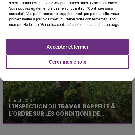
sélectionnant les finalités et/ou partenaires dans "Gérer mes choix".
Vous pouvez également refuser en cliquant sur "Continuer sans
accepter". Vos préférences ne s'appliqueront que pour ce site. Vous
pouvez mettre à jour vos choix, ou retirer votre consentement à tout
moment via le lien "Gérer les cookies" situé en bas de chaque page.
6 août 2026
SI TOUT LE MONDE FAIT ÇA, MOI L'ANNÉE
PROCHAINE JE VENDANGE EN...
La vendange en Champagne a débuté ce jeudi 6
Accepter et fermer
août dans la commune de Montgueux (Aube). Du
jamais vu !
Gérer mes choix
6 août 2026
L'INSPECTION DU TRAVAIL RAPPELLE À
L'ORDRE SUR LES CONDITIONS DE...
Alors que les dates de début des vendange 2026
s'est avéré être plus précoce que prévu,