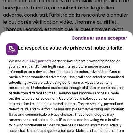
ballon dans les filets des visiteurs. Mais une position de
hors-jeu de Lumeka, au contact avec le gardien
adverse, conduisait l'arbitre de la rencontre à annuler
le but après vérification vidéo. L'homme au sifflet,
Thomas Leonard, estimait que le joueur troyen avait
empêché Paul Bernardoni d'intervenir.
Continuer sans accepter
Le respect de votre vie privée est notre priorité
Déjà privé de Karim Azamoum, victime d'une rupture
d'un ligament croisé du genou cette semaine, Laurent
We and
our (447) partners
do the following data processing based on
Batlles a vu son attaquant
Yoann Touzghar
sortir sur
your consent and/or our legitimate interest: Store and/or access
blessure cet après-midi. Le capitaine troyen,
Jimmy
information on a device; Use limited data to select advertising; Create
profiles for personalised advertising; Use profiles to select personalised
Giraudon
, a écopé d'un carton rouge.
advertising; Measure advertising performance; Measure content
performance; Understand audiences through statistics or combinations
of data from different sources; Develop and improve services; Create
profiles to personalise content; Use profiles to select personalised
Lors de la prochaine journée de championnat l'Estac
content; Use limited data to select content; Ensure security, prevent and
se rendra sur la pelouse de Nantes. Le Stade de Reims
detect fraud, and fix errors; Deliver and present advertising and content;
se déplacera à Lens.
Save and communicate privacy choices. These technologies may
process personal data such as IP address and browsing data to offer
following functionalities: Identify devices based on information actively
requested; Use precise geolocation data; Match and combine data from