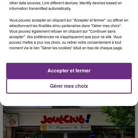
other data sources; Link different devices; Identify devices based on
information transmitted automatically.
FIL D'ACTU
Vous pouvez accepter en cliquant sur "Accepter et fermer", ou affiner en
sélectionnant les finalités et/ou partenaires dans "Gérer mes choix".
Vous pouvez également refuser en cliquant sur "Continuer sans
accepter". Vos préférences ne s'appliqueront que pour ce site. Vous
pouvez mettre à jour vos choix, ou retirer votre consentement à tout
moment via le lien "Gérer les cookies" situé en bas de chaque page.
Accepter et fermer
7 août 2026
LA CENTRALE NUCLÉAIRE DE CHOOZ
TOUJOURS À L'ARRÊT
Gérer mes choix
Cela fait déjà une semaine que la centrale
nucléaire ardennaise est à l'arrêt. Une situation
justifiée par la sécheresse intense qui est toujours
présente.