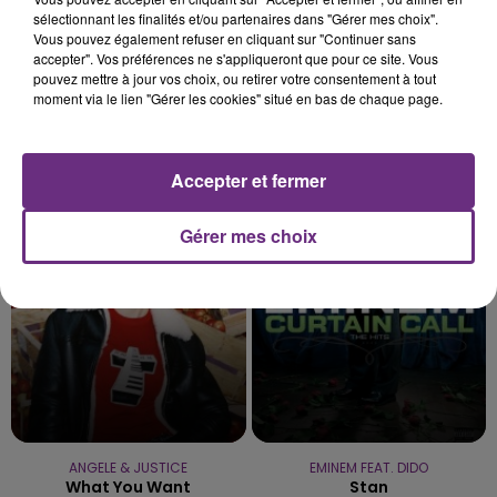
sélectionnant les finalités et/ou partenaires dans "Gérer mes choix".
Vous pouvez également refuser en cliquant sur "Continuer sans
accepter". Vos préférences ne s'appliqueront que pour ce site. Vous
pouvez mettre à jour vos choix, ou retirer votre consentement à tout
moment via le lien "Gérer les cookies" situé en bas de chaque page.
GIMS
SAM SMITH
Accepter et fermer
Soleil
I'm Not The Only One
Gérer mes choix
18h43
18h43
18h38
18h38
ANGELE & JUSTICE
EMINEM FEAT. DIDO
What You Want
Stan