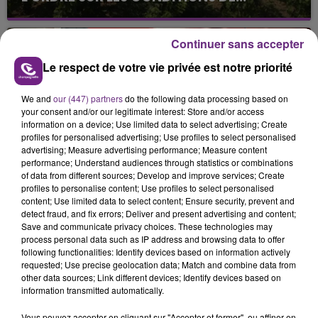
Alors que les dates de début des vendange 2026
s'est avéré être plus précoce que prévu,
Continuer sans accepter
l'inspection du Travail en profite pour rappeler
les conditions de...
Le respect de votre vie privée est notre priorité
We and
our (447) partners
do the following data processing based on
your consent and/or our legitimate interest: Store and/or access
information on a device; Use limited data to select advertising; Create
profiles for personalised advertising; Use profiles to select personalised
advertising; Measure advertising performance; Measure content
UN FEU DE REMORQUE BLOQUE LA
performance; Understand audiences through statistics or combinations
CIRCULATION DANS LES ARDENNES
of data from different sources; Develop and improve services; Create
profiles to personalise content; Use profiles to select personalised
Un feu de remorque s'est déclaré ce mercredi en
content; Use limited data to select content; Ensure security, prevent and
fin de matinée sur l'A34.
detect fraud, and fix errors; Deliver and present advertising and content;
Save and communicate privacy choices. These technologies may
TITRES DIFFUSÉS
process personal data such as IP address and browsing data to offer
following functionalities: Identify devices based on information actively
requested; Use precise geolocation data; Match and combine data from
other data sources; Link different devices; Identify devices based on
18h50
18h50
18h46
18h46
information transmitted automatically.
Vous pouvez accepter en cliquant sur "Accepter et fermer", ou affiner en