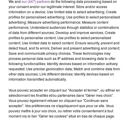
Alors que les dates de début des vendange 2026
We and
our (447) partners
do the following data processing based on
your consent and/or our legitimate interest: Store and/or access
s'est avéré être plus précoce que prévu,
information on a device; Use limited data to select advertising; Create
l'inspection du Travail en profite pour rappeler
profiles for personalised advertising; Use profiles to select personalised
TITRES DIFFUSÉS
les conditions de...
advertising; Measure advertising performance; Measure content
performance; Understand audiences through statistics or combinations
of data from different sources; Develop and improve services; Create
1h36
1h36
1h34
1h34
profiles to personalise content; Use profiles to select personalised
content; Use limited data to select content; Ensure security, prevent and
detect fraud, and fix errors; Deliver and present advertising and content;
Save and communicate privacy choices. These technologies may
process personal data such as IP address and browsing data to offer
following functionalities: Identify devices based on information actively
requested; Use precise geolocation data; Match and combine data from
other data sources; Link different devices; Identify devices based on
information transmitted automatically.
Vous pouvez accepter en cliquant sur "Accepter et fermer", ou affiner en
sélectionnant les finalités et/ou partenaires dans "Gérer mes choix".
ALEX WARREN
GIMS
Vous pouvez également refuser en cliquant sur "Continuer sans
Fever Dream
Soleil
accepter". Vos préférences ne s'appliqueront que pour ce site. Vous
pouvez mettre à jour vos choix, ou retirer votre consentement à tout
1h29
1h29
1h26
1h26
moment via le lien "Gérer les cookies" situé en bas de chaque page.