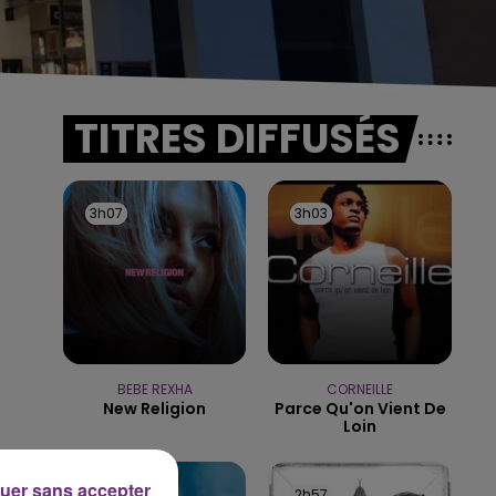
TITRES DIFFUSÉS
3h07
3h07
3h03
3h03
BEBE REXHA
CORNEILLE
New Religion
Parce Qu'on Vient De
Loin
uer sans accepter
3h01
3h01
2h57
2h57