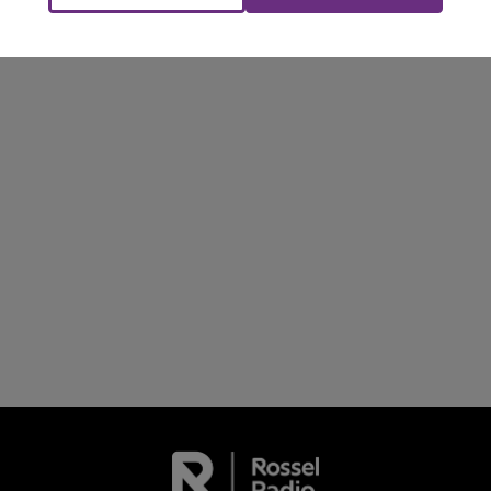
La Radio Pop
conviés !