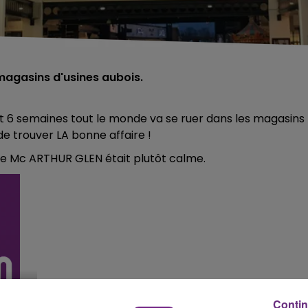
 magasins d'usines aubois.
ant 6 semaines tout le monde va se ruer dans les magasins
e trouver LA bonne affaire !
re Mc ARTHUR GLEN était plutôt calme.
Contin