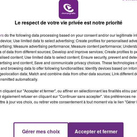
10h00 - 14h00
LE TICKET DE CAISSE
des soldes à 4 semaines en 2019.
Le respect de votre vie privée est notre priorité
ers
do the following data processing based on your consent and/or our legitimate int
device; Use limited data to select advertising; Create profiles for personalised adver
vertising; Measure advertising performance; Measure content performance; Unders
ns of data from different sources; Develop and improve services; Create profiles to 
alised content; Use limited data to select content; Ensure security, prevent and detect
ertising and content; Save and communicate privacy choices. These technologies
and browsing data to offer following functionalities: Identify devices based on infor
eolocation data; Match and combine data from other data sources; Link different de
nsmitted automatically.
cliquant sur "Accepter et fermer", ou affiner en sélectionnant les finalités et/ou pa
 également refuser en cliquant sur "Continuer sans accepter". Vos préférences ne 
tre à jour vos choix, ou retirer votre consentement à tout moment via le lien "Gérer 
VENEZ FÊTER CE WEEK-END
L'ANNIVERSAIRE DE WOINIC
Ce samedi 8 août sera un grand jour :
l'anniversaire du plus gros sanglier du monde.
Gérer mes choix
Accepter et fermer
14h00 - 15h00
Une fête est donc organisée et vous êtes tous