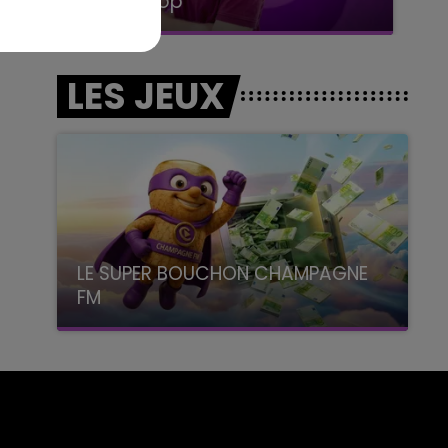
Le Club Champagne FM
LES JEUX
LE SUPER BOUCHON CHAMPAGNE
FM
avec La Famille Champagne FM, à 8H10