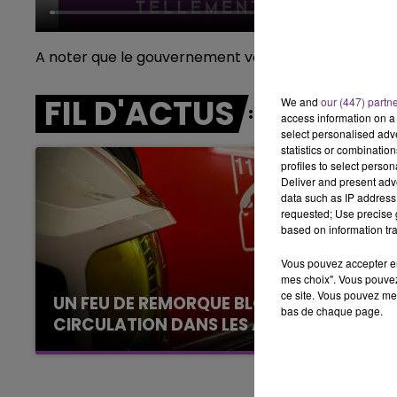
 FAMILLE
6h00 - 10h00
 FM
LA FAMILLE
A noter que le gouvernement veut réduire la durée 
FIL D'ACTUS
We and
our (447) partn
access information on a 
select personalised ad
statistics or combinatio
profiles to select person
Deliver and present adv
data such as IP address 
requested; Use precise g
based on information tra
Vous pouvez accepter en 
mes choix". Vous pouvez
ce site. Vous pouvez met
UN FEU DE REMORQUE BLOQUE LA
bas de chaque page.
CIRCULATION DANS LES ARDENNES
Un feu de remorque s'est déclaré ce mercredi
en fin de matinée sur l'A34.
10h00 - 14h00