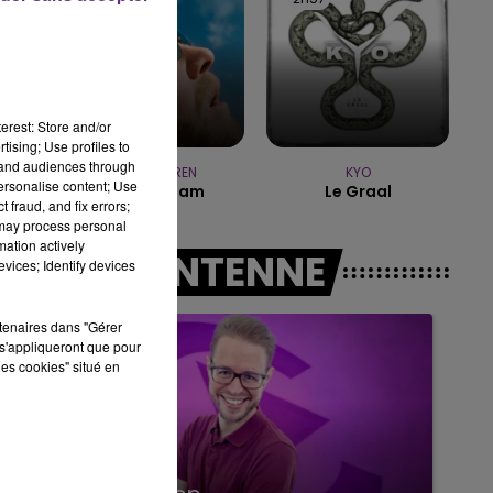
14h00 - 15h00
LA RADIO POP
erest: Store and/or
tising; Use profiles to
tand audiences through
ALEX WARREN
KYO
personalise content; Use
Fever Dream
Le Graal
 fraud, and fix errors;
 may process personal
mation actively
A L'ANTENNE
vices; Identify devices
rtenaires dans "Gérer
s'appliqueront que pour
les cookies" situé en
15h00 - 19h00