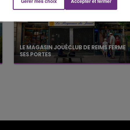
Gérer mes choix
Accepter et fermer
16h00 - 20h00
FM
Le Week-end Champagne FM
LE MAGASIN JOUÉCLUB DE REIMS FERME
SES PORTES
C'était l'une des institutions du centre-ville
rémois. Le magasin JouéClub est contraint de
fermer ses portes.