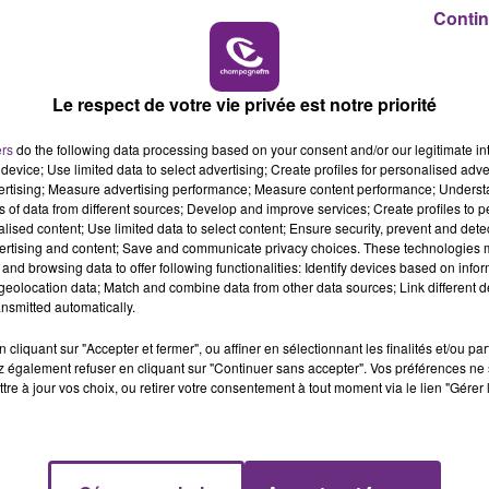
Contin
11h00 - 16h00
LE WEEK-END CHAMPAGNE FM
Le respect de votre vie privée est notre priorité
ers
do the following data processing based on your consent and/or our legitimate int
device; Use limited data to select advertising; Create profiles for personalised adver
vertising; Measure advertising performance; Measure content performance; Unders
ns of data from different sources; Develop and improve services; Create profiles to 
alised content; Use limited data to select content; Ensure security, prevent and detect
ertising and content; Save and communicate privacy choices. These technologies
and browsing data to offer following functionalities: Identify devices based on infor
eolocation data; Match and combine data from other data sources; Link different de
nsmitted automatically.
cliquant sur "Accepter et fermer", ou affiner en sélectionnant les finalités et/ou pa
 également refuser en cliquant sur "Continuer sans accepter". Vos préférences ne 
tre à jour vos choix, ou retirer votre consentement à tout moment via le lien "Gérer 