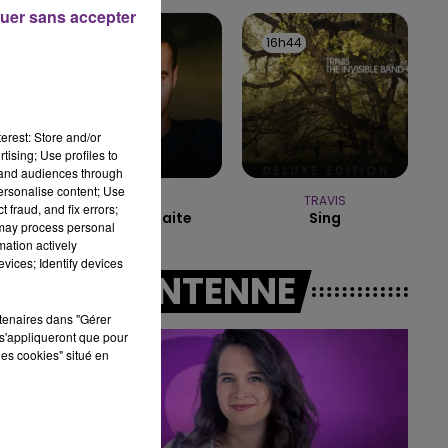
uer sans accepter
16h00 - 20h00
16h47
16h47
16h44
16h44
LE WEEK-END CHAMPAGNE FM
erest: Store and/or
tising; Use profiles to
tand audiences through
personalise content; Use
AMIR
TRAVIS
 fraud, and fix errors;
A L'imparfaite
Sing
 may process personal
mation actively
vices; Identify devices
A L'ANTENNE
rtenaires dans "Gérer
s'appliqueront que pour
les cookies" situé en