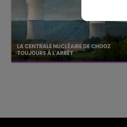
11h00 - 16h00
Le week-end Champagne 
LA CENTRALE NUCLÉAIRE DE CHOOZ
TOUJOURS À L'ARRÊT
Cela fait déjà une semaine que la centrale
nucléaire ardennaise est à l'arrêt. Une situation
justifiée par la sécheresse intense qui est
toujours présente.