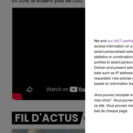
En 2016, ils étaient plus de 1200.
7h00 - 11h00
BEST OF
We and
our (447) partn
access information on a 
select personalised ad
statistics or combinatio
profiles to select person
Deliver and present adv
data such as IP address 
requested; Use precise g
based on information tra
Vous pouvez accepter en 
mes choix". Vous pouvez
ce site. Vous pouvez met
bas de chaque page.
FIL D'ACTUS