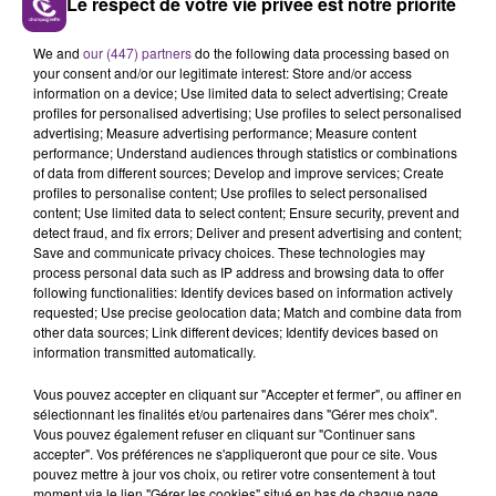
Le respect de votre vie privée est notre priorité
LE MAGASIN JOUÉCLUB DE REIMS FERME
SES PORTES
We and
our (447) partners
do the following data processing based on
C'était l'une des institutions du centre-ville
your consent and/or our legitimate interest: Store and/or access
rémois. Le magasin JouéClub est contraint de
information on a device; Use limited data to select advertising; Create
fermer ses portes.
profiles for personalised advertising; Use profiles to select personalised
TITRES DIFFUSÉS
advertising; Measure advertising performance; Measure content
performance; Understand audiences through statistics or combinations
of data from different sources; Develop and improve services; Create
profiles to personalise content; Use profiles to select personalised
8h21
8h21
8h13
8h13
content; Use limited data to select content; Ensure security, prevent and
detect fraud, and fix errors; Deliver and present advertising and content;
Save and communicate privacy choices. These technologies may
process personal data such as IP address and browsing data to offer
following functionalities: Identify devices based on information actively
requested; Use precise geolocation data; Match and combine data from
other data sources; Link different devices; Identify devices based on
information transmitted automatically.
Vous pouvez accepter en cliquant sur "Accepter et fermer", ou affiner en
sélectionnant les finalités et/ou partenaires dans "Gérer mes choix".
DISIZ & THEODORA
ALEX WARREN
Vous pouvez également refuser en cliquant sur "Continuer sans
Melodrama
Passenger
accepter". Vos préférences ne s'appliqueront que pour ce site. Vous
pouvez mettre à jour vos choix, ou retirer votre consentement à tout
moment via le lien "Gérer les cookies" situé en bas de chaque page.