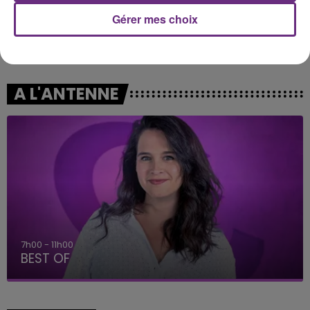
Gérer mes choix
Tom Odell
GIMS
Another Love
Soleil
A L'ANTENNE
7h00 - 11h00
BEST OF