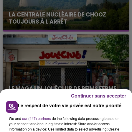
LA CENTRALE NUCLÉAIRE DE CHOOZ
TOUJOURS À L'ARRÊT
Cela fait déjà une semaine que la centrale
nucléaire ardennaise est à l'arrêt. Une situation
justifiée par la sécheresse intense qui est toujours
présente.
LE MAGASIN JOUÉCLUB DE REIMS FERME
SES PORTES
Continuer sans accepter
C'était l'une des institutions du centre-ville
Le respect de votre vie privée est notre priorité
rémois. Le magasin JouéClub est contraint de
fermer ses portes.
We and
our (447) partners
do the following data processing based on
TITRES DIFFUSÉS
your consent and/or our legitimate interest: Store and/or access
information on a device; Use limited data to select advertising; Create