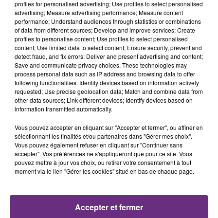
profiles for personalised advertising; Use profiles to select personalised
advertising; Measure advertising performance; Measure content
21h58
21h58
21h55
21h55
performance; Understand audiences through statistics or combinations
of data from different sources; Develop and improve services; Create
profiles to personalise content; Use profiles to select personalised
content; Use limited data to select content; Ensure security, prevent and
detect fraud, and fix errors; Deliver and present advertising and content;
Save and communicate privacy choices. These technologies may
process personal data such as IP address and browsing data to offer
following functionalities: Identify devices based on information actively
requested; Use precise geolocation data; Match and combine data from
other data sources; Link different devices; Identify devices based on
information transmitted automatically.
CHRISTOPHE WILLEM
KATSEYE
Systaime
Gabriela
Vous pouvez accepter en cliquant sur "Accepter et fermer", ou affiner en
sélectionnant les finalités et/ou partenaires dans "Gérer mes choix".
21h51
21h51
21h49
21h49
Vous pouvez également refuser en cliquant sur "Continuer sans
accepter". Vos préférences ne s'appliqueront que pour ce site. Vous
pouvez mettre à jour vos choix, ou retirer votre consentement à tout
moment via le lien "Gérer les cookies" situé en bas de chaque page.
Accepter et fermer