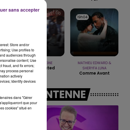
uer sans accepter
6h00 - 10h00
LA FAMILLE
19h08
19h08
19h04
19h04
erest: Store and/or
tising; Use profiles to
tand audiences through
personalise content; Use
AVRIL LAVIGNE
MATHIEU EDWARD &
 fraud, and fix errors;
Complicated
SHERYFA LUNA
 may process personal
Comme Avant
mation actively
vices; Identify devices
A L'ANTENNE
rtenaires dans "Gérer
s'appliqueront que pour
les cookies" situé en