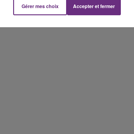
Gérer mes choix
Accepter et fermer
10h00 - 14h00
LE TICKET DE CAISSE