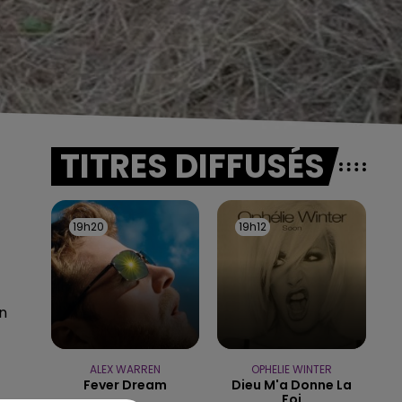
TITRES DIFFUSÉS
19h20
19h20
19h12
19h12
un
ALEX WARREN
OPHELIE WINTER
Fever Dream
Dieu M'a Donne La
Foi