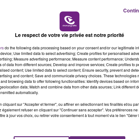
5h00 - 6h00
e bien.
LE BEST OF DE LA FAMILLE
Contin
CHAMPAGNE FM
Le respect de votre vie privée est notre priorité
ers
do the following data processing based on your consent and/or our legitimate int
device; Use limited data to select advertising; Create profiles for personalised adver
vertising; Measure advertising performance; Measure content performance; Unders
ns of data from different sources; Develop and improve services; Create profiles to 
alised content; Use limited data to select content; Ensure security, prevent and detect
ertising and content; Save and communicate privacy choices. These technologies
and browsing data to offer following functionalities: Identify devices based on infor
eolocation data; Match and combine data from other data sources; Link different de
LE MAGASIN JOUÉCLUB DE REIMS FERME
nsmitted automatically.
SES PORTES
cliquant sur "Accepter et fermer", ou affiner en sélectionnant les finalités et/ou pa
C'était l'une des institutions du centre-ville
 également refuser en cliquant sur "Continuer sans accepter". Vos préférences ne 
rémois. Le magasin JouéClub est contraint de
tre à jour vos choix, ou retirer votre consentement à tout moment via le lien "Gérer 
fermer ses portes.