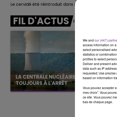
Le cervidé été réintroduit dans son enclos et se port
19h15 - 20h00
E FM
LA RADIO POP
FIL D'ACTUS
We and
our (447) partn
access information on a 
select personalised ad
statistics or combinatio
profiles to select person
Deliver and present adv
data such as IP address 
requested; Use precise g
LA CENTRALE NUCLÉAIRE DE CHOOZ
based on information tra
TOUJOURS À L'ARRÊT
Vous pouvez accepter en 
Cela fait déjà une semaine que la centrale
mes choix". Vous pouvez
nucléaire ardennaise est à l'arrêt. Une situation
ce site. Vous pouvez met
justifiée par la sécheresse intense qui est
bas de chaque page.
toujours présente.