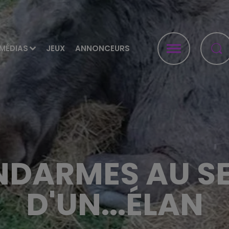
MÉDIAS
JEUX
ANNONCEURS
ENDARMES AU S
D'UN...ÉLAN