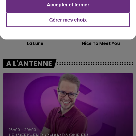
Accepter et fermer
Gérer mes choix
CHRISTOPHE MAE
MYLES SMITH
La Lune
Nice To Meet You
A L'ANTENNE
16h00 - 20h00
LE WEEK-END CHAMPAGNE FM