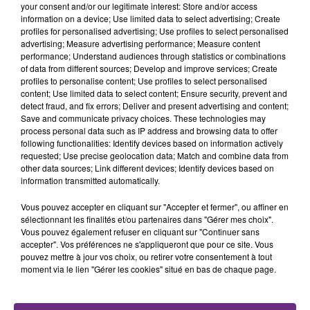
your consent and/or our legitimate interest: Store and/or access
fermer ses portes.
information on a device; Use limited data to select advertising; Create
TITRES DIFFUSÉS
profiles for personalised advertising; Use profiles to select personalised
advertising; Measure advertising performance; Measure content
performance; Understand audiences through statistics or combinations
of data from different sources; Develop and improve services; Create
14h50
14h50
14h46
14h46
profiles to personalise content; Use profiles to select personalised
content; Use limited data to select content; Ensure security, prevent and
detect fraud, and fix errors; Deliver and present advertising and content;
Save and communicate privacy choices. These technologies may
process personal data such as IP address and browsing data to offer
following functionalities: Identify devices based on information actively
requested; Use precise geolocation data; Match and combine data from
other data sources; Link different devices; Identify devices based on
information transmitted automatically.
Vous pouvez accepter en cliquant sur "Accepter et fermer", ou affiner en
JUNGELI & EMMA
NICO AND VINZ
sélectionnant les finalités et/ou partenaires dans "Gérer mes choix".
Juste Un Peu
Am I Wrong
Vous pouvez également refuser en cliquant sur "Continuer sans
accepter". Vos préférences ne s'appliqueront que pour ce site. Vous
14h43
14h43
14h40
14h40
pouvez mettre à jour vos choix, ou retirer votre consentement à tout
moment via le lien "Gérer les cookies" situé en bas de chaque page.