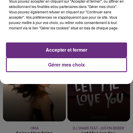
Vous pouvez accepter en cliquant sur "Accepter et fermer", ou affiner en
sélectionnant les finalités et/ou partenaires dans "Gérer mes choix".
Vous pouvez également refuser en cliquant sur "Continuer sans
accepter". Vos préférences ne s'appliqueront que pour ce site. Vous
pouvez mettre à jour vos choix, ou retirer votre consentement à tout
moment via le lien "Gérer les cookies" situé en bas de chaque page.
JEREMY FREROT
MARK AMBOR
Accepter et fermer
Frerot
Belong Together
Gérer mes choix
10h27
10h27
10h23
10h23
ORIA
DJ SNAKE FEAT. JUSTIN BIEBER