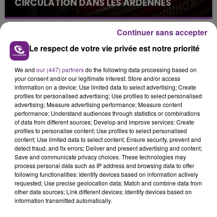
CIRCULATION DANS LES ARDENNES
Un feu de remorque s'est déclaré ce mercredi en
fin de matinée sur l'A34.
Continuer sans accepter
Le respect de votre vie privée est notre priorité
We and
our (447) partners
do the following data processing based on
your consent and/or our legitimate interest: Store and/or access
information on a device; Use limited data to select advertising; Create
profiles for personalised advertising; Use profiles to select personalised
advertising; Measure advertising performance; Measure content
VENEZ FÊTER CE WEEK-END
performance; Understand audiences through statistics or combinations
L'ANNIVERSAIRE DE WOINIC
of data from different sources; Develop and improve services; Create
profiles to personalise content; Use profiles to select personalised
Ce samedi 8 août sera un grand jour :
content; Use limited data to select content; Ensure security, prevent and
l'anniversaire du plus gros sanglier du monde.
detect fraud, and fix errors; Deliver and present advertising and content;
Save and communicate privacy choices. These technologies may
Une fête est donc organisée et vous êtes tous
TITRES DIFFUSÉS
process personal data such as IP address and browsing data to offer
conviés !
following functionalities: Identify devices based on information actively
requested; Use precise geolocation data; Match and combine data from
other data sources; Link different devices; Identify devices based on
10h35
10h35
10h30
10h30
information transmitted automatically.