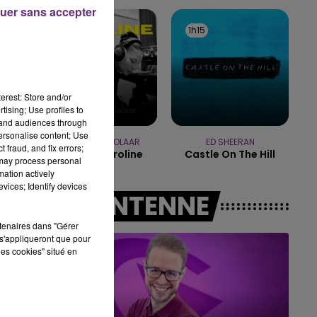
uer sans accepter
10h00 - 14h00
1h19
1h19
1h15
1h15
LE TICKET DE CAISSE
erest: Store and/or
tising; Use profiles to
tand audiences through
personalise content; Use
ZAHO & MC SOLAAR
ED SHEERAN
 fraud, and fix errors;
Comme Caroline
Castle On The Hill
 may process personal
mation actively
vices; Identify devices
A L'ANTENNE
rtenaires dans "Gérer
s'appliqueront que pour
les cookies" situé en