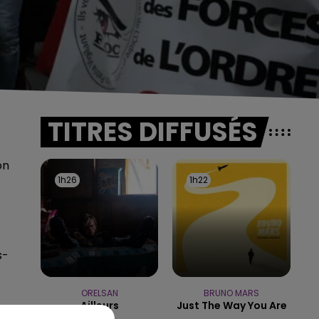
TITRES DIFFUSÉS
on
1h26
1h26
1h22
1h22
s-
ORELSAN
BRUNO MARS
Ailleurs
Just The Way You Are