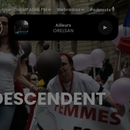
Live :
CHAMPAGNE FM
Webradios
Podcasts
Ailleurs
ORELSAN
 DESCENDENT