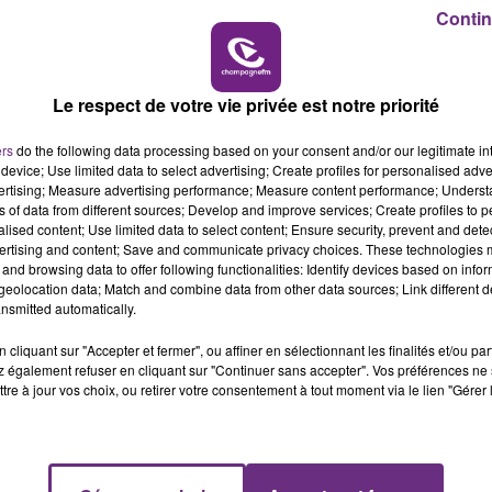
Contin
6h00 - 10h00
LA FAMILLE
Le respect de votre vie privée est notre priorité
ers
do the following data processing based on your consent and/or our legitimate int
device; Use limited data to select advertising; Create profiles for personalised adver
vertising; Measure advertising performance; Measure content performance; Unders
ns of data from different sources; Develop and improve services; Create profiles to 
alised content; Use limited data to select content; Ensure security, prevent and detect
ertising and content; Save and communicate privacy choices. These technologies
LE MAGASIN JOUÉCLUB DE REIMS FERME
and browsing data to offer following functionalities: Identify devices based on infor
eolocation data; Match and combine data from other data sources; Link different de
SES PORTES
nsmitted automatically.
C'était l'une des institutions du centre-ville
rémois. Le magasin JouéClub est contraint de
cliquant sur "Accepter et fermer", ou affiner en sélectionnant les finalités et/ou pa
 également refuser en cliquant sur "Continuer sans accepter". Vos préférences ne 
fermer ses portes.
tre à jour vos choix, ou retirer votre consentement à tout moment via le lien "Gérer 