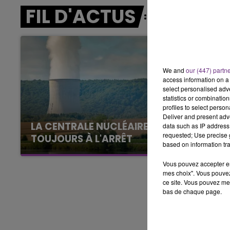
5h00 - 6h00
FIL D'ACTUS
LE BEST OF DE LA FAMILLE
CHAMPAGNE FM
We and
our (447) partn
access information on a 
select personalised ad
statistics or combinatio
profiles to select person
Deliver and present adv
LA CENTRALE NUCLÉAIRE DE CHOOZ
data such as IP address 
requested; Use precise g
TOUJOURS À L'ARRÊT
based on information tra
Cela fait déjà une semaine que la centrale
nucléaire ardennaise est à l'arrêt. Une situation
Vous pouvez accepter en 
mes choix". Vous pouvez
justifiée par la sécheresse intense qui est
ce site. Vous pouvez met
toujours présente.
bas de chaque page.