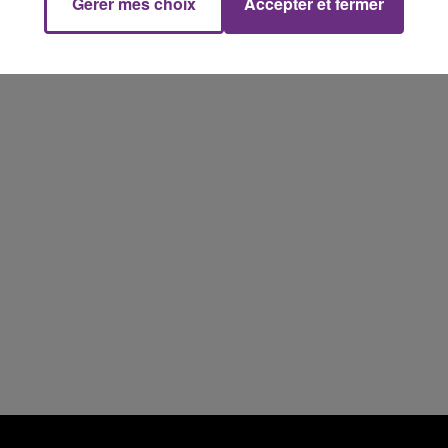
Gérer mes choix
Accepter et fermer
 14h00
14h00 - 15h00
CKET DE CAISSE
La Radio P