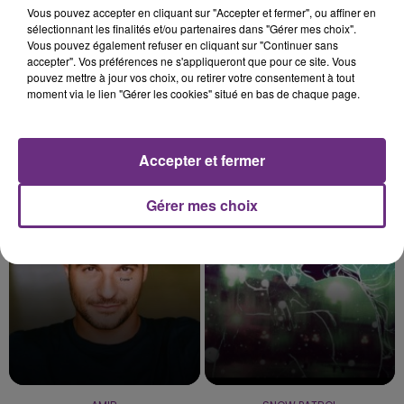
Vous pouvez accepter en cliquant sur "Accepter et fermer", ou affiner en
sélectionnant les finalités et/ou partenaires dans "Gérer mes choix".
Vous pouvez également refuser en cliquant sur "Continuer sans
accepter". Vos préférences ne s'appliqueront que pour ce site. Vous
pouvez mettre à jour vos choix, ou retirer votre consentement à tout
moment via le lien "Gérer les cookies" situé en bas de chaque page.
Accepter et fermer
TEDDY SWIMS
BRUNO MARS
Mr Know It All
24k Magic
Gérer mes choix
5h26
5h26
5h22
5h22