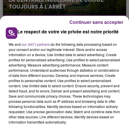
TOUJOURS À L'ARRÊT
Cela fait déjà une semaine que la centrale
nucléaire ardennaise est à l'arrêt. Une situation
Continuer sans accepter
justifiée par la sécheresse intense qui est toujours
Le respect de votre vie privée est notre priorité
présente.
We and
our (447) partners
do the following data processing based on
your consent and/or our legitimate interest: Store and/or access
information on a device; Use limited data to select advertising; Create
profiles for personalised advertising; Use profiles to select personalised
advertising; Measure advertising performance; Measure content
performance; Understand audiences through statistics or combinations
LE MAGASIN JOUÉCLUB DE REIMS FERME
of data from different sources; Develop and improve services; Create
SES PORTES
profiles to personalise content; Use profiles to select personalised
C'était l'une des institutions du centre-ville
content; Use limited data to select content; Ensure security, prevent and
detect fraud, and fix errors; Deliver and present advertising and content;
rémois. Le magasin JouéClub est contraint de
Save and communicate privacy choices. These technologies may
fermer ses portes.
process personal data such as IP address and browsing data to offer
TITRES DIFFUSÉS
following functionalities: Identify devices based on information actively
requested; Use precise geolocation data; Match and combine data from
other data sources; Link different devices; Identify devices based on
information transmitted automatically.
5h34
5h34
5h30
5h30