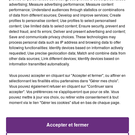
advertising; Measure advertising performance; Measure content
SI TOUT LE MONDE FAIT ÇA, MOI L'ANNÉE
performance; Understand audiences through statistics or combinations
PROCHAINE JE VENDANGE EN...
of data from different sources; Develop and improve services; Create
profiles to personalise content; Use profiles to select personalised
La vendange en Champagne a débuté ce jeudi 6
content; Use limited data to select content; Ensure security, prevent and
août dans la commune de Montgueux (Aube). Du
detect fraud, and fix errors; Deliver and present advertising and content;
jamais vu !
Save and communicate privacy choices. These technologies may
process personal data such as IP address and browsing data to offer
following functionalities: Identify devices based on information actively
requested; Use precise geolocation data; Match and combine data from
other data sources; Link different devices; Identify devices based on
information transmitted automatically.
Vous pouvez accepter en cliquant sur "Accepter et fermer", ou affiner en
sélectionnant les finalités et/ou partenaires dans "Gérer mes choix".
L'INSPECTION DU TRAVAIL RAPPELLE À
Vous pouvez également refuser en cliquant sur "Continuer sans
L'ORDRE SUR LES CONDITIONS DE...
accepter". Vos préférences ne s'appliqueront que pour ce site. Vous
pouvez mettre à jour vos choix, ou retirer votre consentement à tout
Alors que les dates de début des vendange 2026
moment via le lien "Gérer les cookies" situé en bas de chaque page.
s'est avéré être plus précoce que prévu,
l'inspection du Travail en profite pour rappeler
TITRES DIFFUSÉS
les conditions de...
Accepter et fermer