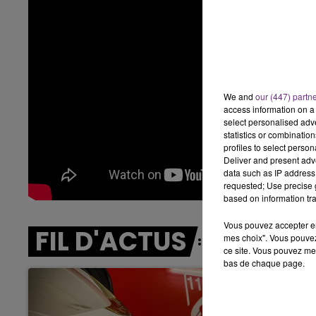
14h00 - 15h00
LA RADIO POP
We and
our (447) partn
access information on a 
select personalised ad
statistics or combinatio
profiles to select person
Deliver and present adv
data such as IP address 
requested; Use precise g
based on information tra
Vous pouvez accepter en 
FIL D'ACTUS
mes choix". Vous pouvez
ce site. Vous pouvez met
bas de chaque page.