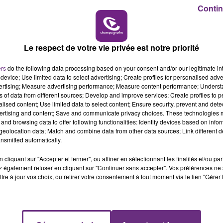
Contin
15h00 - 19h00
LE CLUB CHAMPAGNE FM
Le respect de votre vie privée est notre priorité
ers
do the following data processing based on your consent and/or our legitimate int
device; Use limited data to select advertising; Create profiles for personalised adver
vertising; Measure advertising performance; Measure content performance; Unders
ns of data from different sources; Develop and improve services; Create profiles to 
alised content; Use limited data to select content; Ensure security, prevent and detect
ertising and content; Save and communicate privacy choices. These technologies
and browsing data to offer following functionalities: Identify devices based on infor
eolocation data; Match and combine data from other data sources; Link different de
nsmitted automatically.
cliquant sur "Accepter et fermer", ou affiner en sélectionnant les finalités et/ou pa
 également refuser en cliquant sur "Continuer sans accepter". Vos préférences ne 
tre à jour vos choix, ou retirer votre consentement à tout moment via le lien "Gérer 