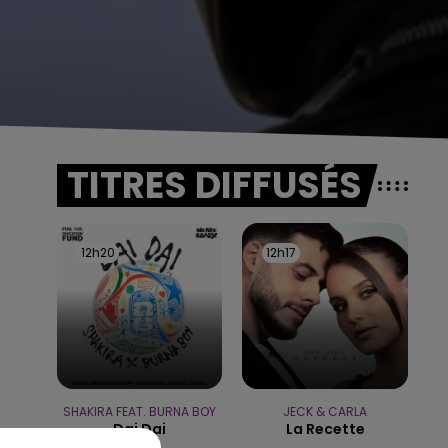
TITRES DIFFUSÉS
12h20
12h20
12h17
12h17
SHAKIRA FEAT. BURNA BOY
JECK & CARLA
Dai Dai
La Recette