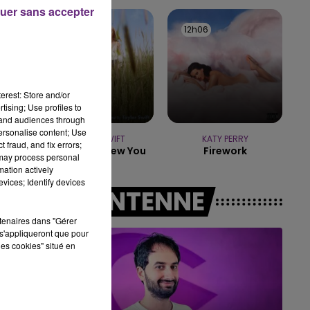
uer sans accepter
19h00 - 19h15
12h09
12h09
12h06
12h06
LA POP MACHINE - CHAMPAGNE FM
erest: Store and/or
tising; Use profiles to
tand audiences through
personalise content; Use
TAYLOR SWIFT
KATY PERRY
 fraud, and fix errors;
I Knew It, I Knew You
Firework
 may process personal
mation actively
vices; Identify devices
A L'ANTENNE
rtenaires dans "Gérer
s'appliqueront que pour
les cookies" situé en