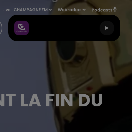
Live :
CHAMPAGNE FM
Webradios
Podcasts
T LA FIN DU