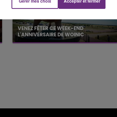
Gérer mes choix
Accepter et fermer
19h00 - 19h15
LA POP MACHINE - CHAMPAGNE FM
VENEZ FÊTER CE WEEK-END
L'ANNIVERSAIRE DE WOINIC
Ce samedi 8 août sera un grand jour :
l'anniversaire du plus gros sanglier du monde.
Une fête est donc organisée et vous êtes tous
conviés !