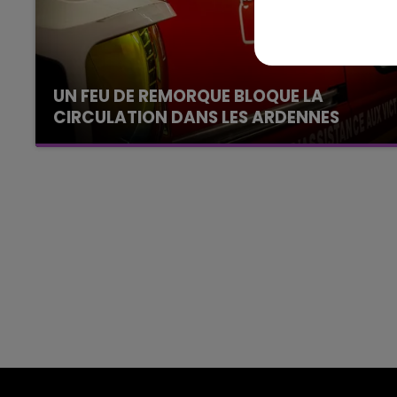
15h00 - 19h00
Le Club Champagne FM
UN FEU DE REMORQUE BLOQUE LA
CIRCULATION DANS LES ARDENNES
Un feu de remorque s'est déclaré ce mercredi
en fin de matinée sur l'A34.