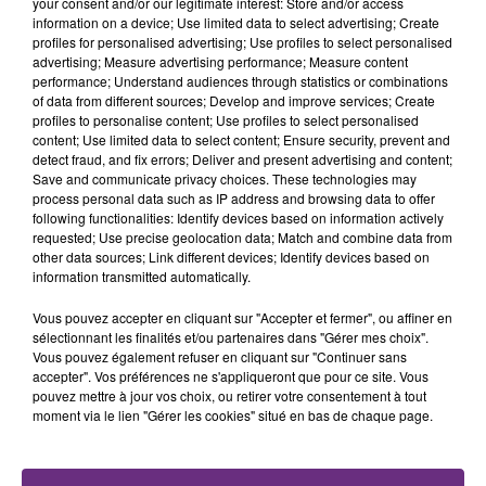
your consent and/or our legitimate interest: Store and/or access
fermer ses portes.
TITRES DIFFUSÉS
information on a device; Use limited data to select advertising; Create
profiles for personalised advertising; Use profiles to select personalised
advertising; Measure advertising performance; Measure content
performance; Understand audiences through statistics or combinations
17h00
17h00
16h56
16h56
of data from different sources; Develop and improve services; Create
profiles to personalise content; Use profiles to select personalised
content; Use limited data to select content; Ensure security, prevent and
detect fraud, and fix errors; Deliver and present advertising and content;
Save and communicate privacy choices. These technologies may
process personal data such as IP address and browsing data to offer
following functionalities: Identify devices based on information actively
requested; Use precise geolocation data; Match and combine data from
other data sources; Link different devices; Identify devices based on
information transmitted automatically.
JENNIFER LOPEZ & DAVID GUETTA
Vous pouvez accepter en cliquant sur "Accepter et fermer", ou affiner en
RED HOT CHILI PEPPERS
Save Me Tonight
By The Way
sélectionnant les finalités et/ou partenaires dans "Gérer mes choix".
Vous pouvez également refuser en cliquant sur "Continuer sans
accepter". Vos préférences ne s'appliqueront que pour ce site. Vous
16h52
16h52
16h49
16h49
pouvez mettre à jour vos choix, ou retirer votre consentement à tout
moment via le lien "Gérer les cookies" situé en bas de chaque page.