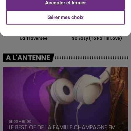
Accepter et fermer
Gérer mes choix
TRYO
OLIVIA DEAN
La Traversee
So Easy (to Fall In Love)
A L'ANTENNE
5h00 - 6h00
LE BEST OF DE LA FAMILLE CHAMPAGNE FM