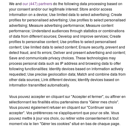
We and
our (447) partners
do the following data processing based on
l'anniversaire du plus gros sanglier du monde.
your consent and/or our legitimate interest: Store and/or access
Une fête est donc organisée et vous êtes tous
information on a device; Use limited data to select advertising; Create
TITRES DIFFUSÉS
profiles for personalised advertising; Use profiles to select personalised
conviés !
advertising; Measure advertising performance; Measure content
performance; Understand audiences through statistics or combinations
of data from different sources; Develop and improve services; Create
5h49
5h49
5h47
5h47
profiles to personalise content; Use profiles to select personalised
content; Use limited data to select content; Ensure security, prevent and
detect fraud, and fix errors; Deliver and present advertising and content;
Save and communicate privacy choices. These technologies may
process personal data such as IP address and browsing data to offer
following functionalities: Identify devices based on information actively
requested; Use precise geolocation data; Match and combine data from
other data sources; Link different devices; Identify devices based on
information transmitted automatically.
Vous pouvez accepter en cliquant sur "Accepter et fermer", ou affiner en
DJ GOJA & JASON DERULO &
BENSON BOONE
sélectionnant les finalités et/ou partenaires dans "Gérer mes choix".
Beautiful Things
MELODY
Vous pouvez également refuser en cliquant sur "Continuer sans
Mi Chico
accepter". Vos préférences ne s'appliqueront que pour ce site. Vous
pouvez mettre à jour vos choix, ou retirer votre consentement à tout
moment via le lien "Gérer les cookies" situé en bas de chaque page.
5h44
5h44
5h40
5h40