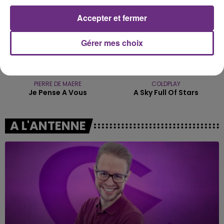
Accepter et fermer
Gérer mes choix
PIERRE DE MAERE
COLDPLAY
Je Pense A Vous
A Sky Full Of Stars
A L'ANTENNE