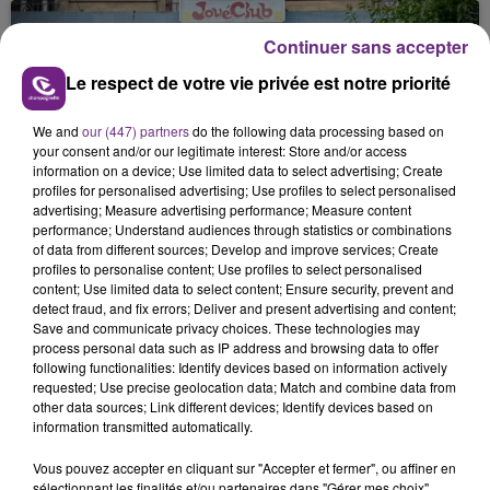
nucléaire ardennaise est à l'arrêt. Une situation
justifiée par la sécheresse intense qui est toujours
Continuer sans accepter
présente.
Le respect de votre vie privée est notre priorité
We and
our (447) partners
do the following data processing based on
your consent and/or our legitimate interest: Store and/or access
information on a device; Use limited data to select advertising; Create
profiles for personalised advertising; Use profiles to select personalised
LE MAGASIN JOUÉCLUB DE REIMS FERME
advertising; Measure advertising performance; Measure content
SES PORTES
performance; Understand audiences through statistics or combinations
of data from different sources; Develop and improve services; Create
C'était l'une des institutions du centre-ville
profiles to personalise content; Use profiles to select personalised
rémois. Le magasin JouéClub est contraint de
content; Use limited data to select content; Ensure security, prevent and
fermer ses portes.
detect fraud, and fix errors; Deliver and present advertising and content;
TITRES DIFFUSÉS
Save and communicate privacy choices. These technologies may
process personal data such as IP address and browsing data to offer
following functionalities: Identify devices based on information actively
requested; Use precise geolocation data; Match and combine data from
19h15
19h15
19h12
19h12
other data sources; Link different devices; Identify devices based on
information transmitted automatically.
Vous pouvez accepter en cliquant sur "Accepter et fermer", ou affiner en
sélectionnant les finalités et/ou partenaires dans "Gérer mes choix".