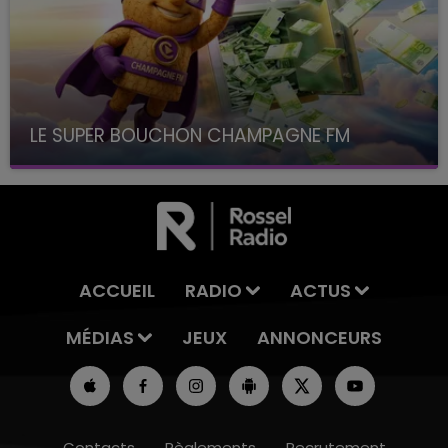
LE SUPER BOUCHON CHAMPAGNE FM
avec La Famille Champagne FM, à 8H10
ACCUEIL
RADIO
ACTUS
MÉDIAS
JEUX
ANNONCEURS
Contacts
Règlements
Recrutement