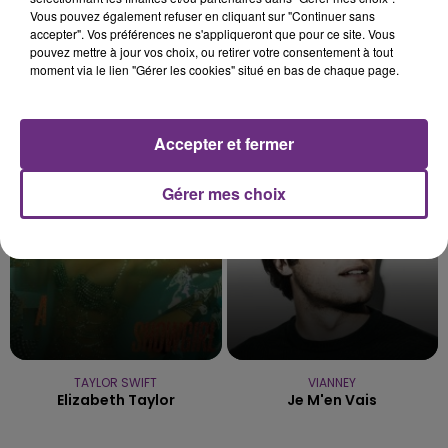
Vous pouvez également refuser en cliquant sur "Continuer sans
accepter". Vos préférences ne s'appliqueront que pour ce site. Vous
pouvez mettre à jour vos choix, ou retirer votre consentement à tout
moment via le lien "Gérer les cookies" situé en bas de chaque page.
DAYSY & JOSEPH KAMEL
NAÏKA
Par Coeur
One Track Mind
Accepter et fermer
19h06
19h06
19h03
19h03
Gérer mes choix
TAYLOR SWIFT
VIANNEY
Elizabeth Taylor
Je M'en Vais