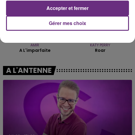
Accepter et fermer
Gérer mes choix
AMIR
KATY PERRY
A L'imparfaite
Roar
A L'ANTENNE