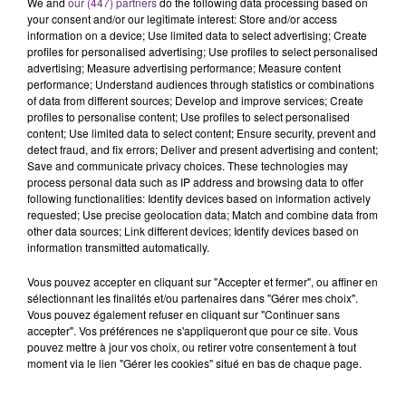
We and
our (447) partners
do the following data processing based on
s'est avéré être plus précoce que prévu,
your consent and/or our legitimate interest: Store and/or access
information on a device; Use limited data to select advertising; Create
l'inspection du Travail en profite pour rappeler
TITRES DIFFUSÉS
profiles for personalised advertising; Use profiles to select personalised
les conditions de...
advertising; Measure advertising performance; Measure content
performance; Understand audiences through statistics or combinations
of data from different sources; Develop and improve services; Create
22h55
22h55
22h51
22h51
profiles to personalise content; Use profiles to select personalised
content; Use limited data to select content; Ensure security, prevent and
detect fraud, and fix errors; Deliver and present advertising and content;
Save and communicate privacy choices. These technologies may
process personal data such as IP address and browsing data to offer
following functionalities: Identify devices based on information actively
requested; Use precise geolocation data; Match and combine data from
other data sources; Link different devices; Identify devices based on
information transmitted automatically.
Vous pouvez accepter en cliquant sur "Accepter et fermer", ou affiner en
sélectionnant les finalités et/ou partenaires dans "Gérer mes choix".
JECK & CARLA
GWEN STEFANI
La Recette
The Sweet Escape
Vous pouvez également refuser en cliquant sur "Continuer sans
accepter". Vos préférences ne s'appliqueront que pour ce site. Vous
pouvez mettre à jour vos choix, ou retirer votre consentement à tout
22h47
22h47
22h44
22h44
moment via le lien "Gérer les cookies" situé en bas de chaque page.