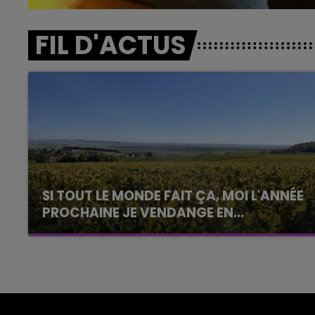
FIL D'ACTUS
SI TOUT LE MONDE FAIT ÇA, MOI L'ANNÉE
PROCHAINE JE VENDANGE EN...
La vendange en Champagne a débuté ce jeudi
6 août dans la commune de Montgueux (Aube).
Du jamais vu !