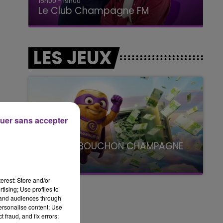
15h00 - 19h00
Le Club Champagne FM
LES JEUX
uer sans accepter
LE SUPER BOUCHON CHAMPAGNE
FM
avec La Famille Champagne FM, à 8H10
erest: Store and/or
tising; Use profiles to
tand audiences through
personalise content; Use
 fraud, and fix errors;