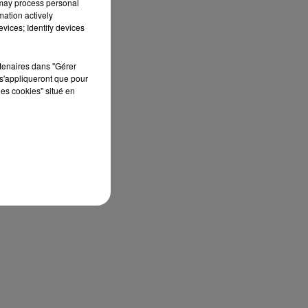
 may process personal
mation actively
vices; Identify devices
rtenaires dans "Gérer
s'appliqueront que pour
les cookies" situé en