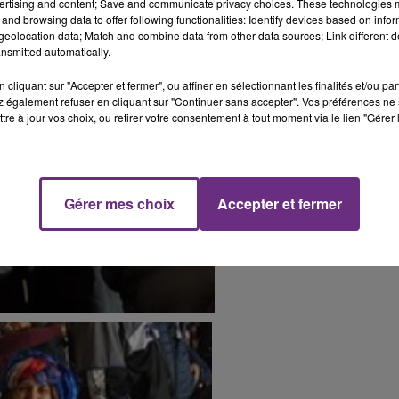
ertising and content; Save and communicate privacy choices. These technologies
and browsing data to offer following functionalities: Identify devices based on infor
eolocation data; Match and combine data from other data sources; Link different de
nsmitted automatically.
cliquant sur "Accepter et fermer", ou affiner en sélectionnant les finalités et/ou pa
 également refuser en cliquant sur "Continuer sans accepter". Vos préférences ne 
tre à jour vos choix, ou retirer votre consentement à tout moment via le lien "Gérer 
Gérer mes choix
Accepter et fermer