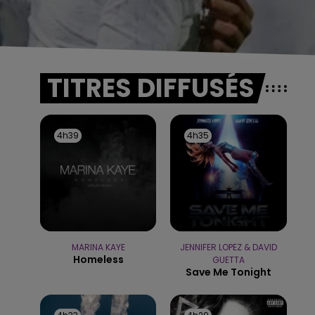
TITRES DIFFUSÉS
4h39
4h39
4h35
4h35
MARINA KAYE
JENNIFER LOPEZ & DAVID
Homeless
GUETTA
Save Me Tonight