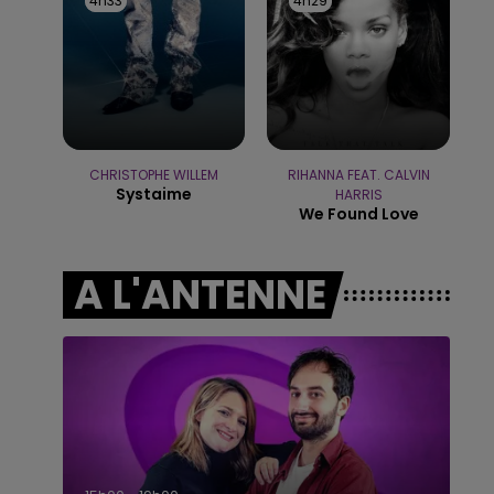
4h33
4h33
4h29
4h29
14h00 - 15h00
LA RADIO POP
CHRISTOPHE WILLEM
RIHANNA FEAT. CALVIN
Systaime
HARRIS
We Found Love
A L'ANTENNE