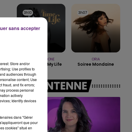
16h00 - 20h00
LE WEEK-END CHAMPAGNE FM
3h10
3h10
3h07
3h07
uer sans accepter
BENSON BOONE
ORIA
erest: Store and/or
The Time Of My Life
Soiree Mondaine
tising; Use profiles to
tand audiences through
personalise content; Use
A L'ANTENNE
 fraud, and fix errors;
 may process personal
mation actively
vices; Identify devices
rtenaires dans "Gérer
s'appliqueront que pour
les cookies" situé en