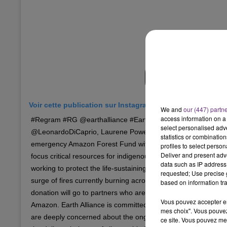
7h00 - 11h00
BEST OF
Voir cette publication sur Instagram
We and
our (447) partn
access information on a 
#Regram #RG @earthalliance #EarthAlliance, launched in Ju
select personalised ad
@LeonardoDiCaprio, Laurene Powell Jobs, and Brian Sheth,
statistics or combinatio
emergency Amazon Forest Fund with a commitment of $5 milli
profiles to select person
Deliver and present adv
focus critical resources for indigenous communities and other
data such as IP address 
working to protect the life-sustaining biodiversity of the Amaz
requested; Use precise g
surge of fires currently burning across the region. Join Us. 1
based on information tra
donation will go to partners who are working on the ground to
Vous pouvez accepter en 
Amazon. Earth Alliance is committed to helping protect the n
mes choix". Vous pouvez
are deeply concerned about the ongoing crisis in the Amazon,
ce site. Vous pouvez met