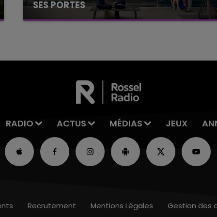
SES PORTES
C'était l'une des institutions du centre-ville
rémois. Le magasin JouéClub est contraint de
fermer ses portes.
RADIO
ACTUS
MÉDIAS
JEUX
AN
nts
Recrutement
Mentions Légales
Gestion des 