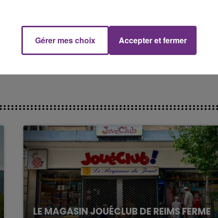
g of indigenous
16h00 - 20h00
org/amazonfund
FM
Le Week-end Champagne FM
oto 2017
Gérer mes choix
Accepter et fermer
icaprio) le
25 Août 2019 à 6 :51 PDT
rio s'engage et investit dans le sauvetage de notre
LE MAGASIN JOUÉCLUB DE REIMS FERME