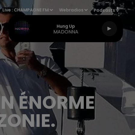
Live :
CHAMPAGNE FM
Webradios
Podcasts
Hung Up
MADONNA
DON ÉNORME
ZONIE.