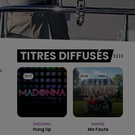
TITRES DIFFUSÉS
u
3h17
3h17
3h14
3h14
MADONNA
MARINE
Hung Up
Ma Faute