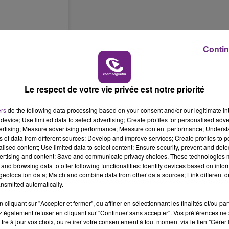
11h00 - 16h00
LE WEEK-END CHAMPAGNE FM
Contin
Le respect de votre vie privée est notre priorité
ers
do the following data processing based on your consent and/or our legitimate int
device; Use limited data to select advertising; Create profiles for personalised adver
ly by
vertising; Measure advertising performance; Measure content performance; Unders
 has formed an
ns of data from different sources; Develop and improve services; Create profiles to 
on dollars to
alised content; Use limited data to select content; Ensure security, prevent and detect
ertising and content; Save and communicate privacy choices. These technologies
 local partners
and browsing data to offer following functionalities: Identify devices based on infor
on against the
eolocation data; Match and combine data from other data sources; Link different de
00 percent of your
nsmitted automatically.
 protect the
cliquant sur "Accepter et fermer", ou affiner en sélectionnant les finalités et/ou pa
atural world. We
 également refuser en cliquant sur "Continuer sans accepter". Vos préférences ne 
 which highlights
tre à jour vos choix, ou retirer votre consentement à tout moment via le lien "Gérer 