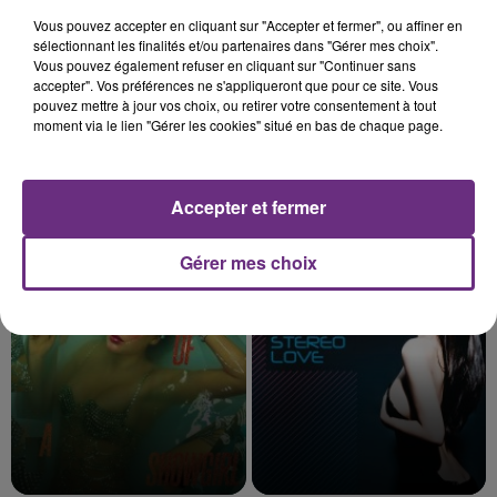
Vous pouvez accepter en cliquant sur "Accepter et fermer", ou affiner en
sélectionnant les finalités et/ou partenaires dans "Gérer mes choix".
Vous pouvez également refuser en cliquant sur "Continuer sans
accepter". Vos préférences ne s'appliqueront que pour ce site. Vous
pouvez mettre à jour vos choix, ou retirer votre consentement à tout
moment via le lien "Gérer les cookies" situé en bas de chaque page.
Accepter et fermer
LOUANE
TEMPER CITY
On Etait Beau
Self Aware
Gérer mes choix
7h33
7h33
7h30
7h30