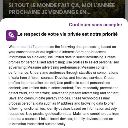
SI TOUT LE MONDE FAIT ÇA, MOI L'ANNÉE
PROCHAINE JE VENDANGE EN...
La vendange en Champagne a débuté ce jeudi 6
Continuer sans accepter
août dans la commune de Montgueux (Aube). Du
jamais vu !
Le respect de votre vie privée est notre priorité
We and
our (447) partners
do the following data processing based on
your consent and/or our legitimate interest: Store and/or access
information on a device; Use limited data to select advertising; Create
profiles for personalised advertising; Use profiles to select personalised
advertising; Measure advertising performance; Measure content
performance; Understand audiences through statistics or combinations
L'INSPECTION DU TRAVAIL RAPPELLE À
of data from different sources; Develop and improve services; Create
L'ORDRE SUR LES CONDITIONS DE...
profiles to personalise content; Use profiles to select personalised
content; Use limited data to select content; Ensure security, prevent and
Alors que les dates de début des vendange 2026
detect fraud, and fix errors; Deliver and present advertising and content;
s'est avéré être plus précoce que prévu,
Save and communicate privacy choices. These technologies may
process personal data such as IP address and browsing data to offer
l'inspection du Travail en profite pour rappeler
TITRES DIFFUSÉS
following functionalities: Identify devices based on information actively
les conditions de...
requested; Use precise geolocation data; Match and combine data from
other data sources; Link different devices; Identify devices based on
information transmitted automatically.
7h44
7h44
7h41
7h41