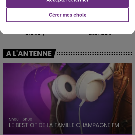
Gérer mes choix
ALEX WARREN
TOVE LO & STROMAE
Ordinary
Des Fleurs
A L'ANTENNE
5h00 - 6h00
LE BEST OF DE LA FAMILLE CHAMPAGNE FM