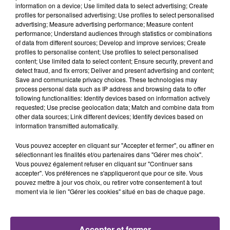
TITRES DIFFUSÉS
information on a device; Use limited data to select advertising; Create
profiles for personalised advertising; Use profiles to select personalised
advertising; Measure advertising performance; Measure content
performance; Understand audiences through statistics or combinations
18h01
18h01
17h57
17h57
of data from different sources; Develop and improve services; Create
profiles to personalise content; Use profiles to select personalised
content; Use limited data to select content; Ensure security, prevent and
detect fraud, and fix errors; Deliver and present advertising and content;
Save and communicate privacy choices. These technologies may
process personal data such as IP address and browsing data to offer
following functionalities: Identify devices based on information actively
requested; Use precise geolocation data; Match and combine data from
other data sources; Link different devices; Identify devices based on
information transmitted automatically.
SHAKIRA FEAT. BURNA BOY
AMIR
Vous pouvez accepter en cliquant sur "Accepter et fermer", ou affiner en
Dai Dai
A L'imparfaite
sélectionnant les finalités et/ou partenaires dans "Gérer mes choix".
Vous pouvez également refuser en cliquant sur "Continuer sans
accepter". Vos préférences ne s'appliqueront que pour ce site. Vous
17h54
17h54
17h46
17h46
pouvez mettre à jour vos choix, ou retirer votre consentement à tout
moment via le lien "Gérer les cookies" situé en bas de chaque page.
Accepter et fermer