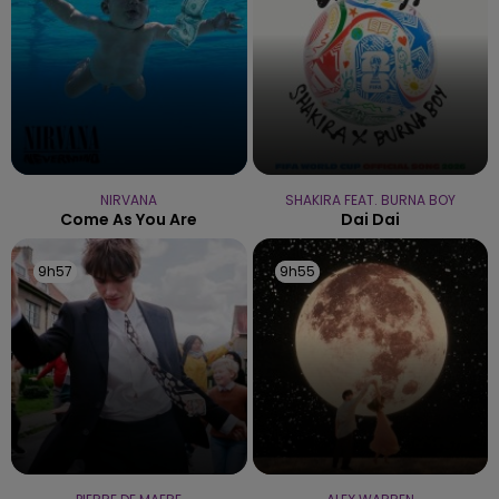
NIRVANA
SHAKIRA FEAT. BURNA BOY
Come As You Are
Dai Dai
9h57
9h57
9h55
9h55