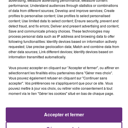
advertising; Measure advertising performance; Measure content
performance; Understand audiences through statistics or combinations
of data from different sources; Develop and improve services; Create
profiles to personalise content; Use profiles to select personalised
content; Use limited data to select content; Ensure security, prevent and
detect fraud, and fix errors; Deliver and present advertising and content;
Save and communicate privacy choices. These technologies may
process personal data such as IP address and browsing data to offer
following functionalities: Identify devices based on information actively
Le prix total de tous ces nouveaux véhicules est de
requested; Use precise geolocation data; Match and combine data from
l'ordre de 518 mille euros.
other data sources; Link different devices; Identify devices based on
information transmitted automatically.
FIL D'ACTUS
Vous pouvez accepter en cliquant sur "Accepter et fermer", ou affiner en
sélectionnant les finalités et/ou partenaires dans "Gérer mes choix".
Vous pouvez également refuser en cliquant sur "Continuer sans
accepter". Vos préférences ne s'appliqueront que pour ce site. Vous
pouvez mettre à jour vos choix, ou retirer votre consentement à tout
moment via le lien "Gérer les cookies" situé en bas de chaque page.
Accepter et fermer
LA CENTRALE NUCLÉAIRE DE CHOOZ