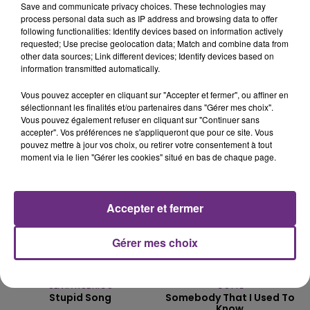
Save and communicate privacy choices. These technologies may
process personal data such as IP address and browsing data to offer
LE MAGASIN JOUÉCLUB DE REIMS FERME
following functionalities: Identify devices based on information actively
SES PORTES
requested; Use precise geolocation data; Match and combine data from
C'était l'une des institutions du centre-ville
other data sources; Link different devices; Identify devices based on
information transmitted automatically.
rémois. Le magasin JouéClub est contraint de
fermer ses portes.
Vous pouvez accepter en cliquant sur "Accepter et fermer", ou affiner en
TITRES DIFFUSÉS
sélectionnant les finalités et/ou partenaires dans "Gérer mes choix".
Vous pouvez également refuser en cliquant sur "Continuer sans
accepter". Vos préférences ne s'appliqueront que pour ce site. Vous
13h26
13h26
13h23
13h23
pouvez mettre à jour vos choix, ou retirer votre consentement à tout
moment via le lien "Gérer les cookies" situé en bas de chaque page.
Accepter et fermer
Gérer mes choix
OLIVIA RODRIGO
GOTYE
Stupid Song
Somebody That I Used To
Know