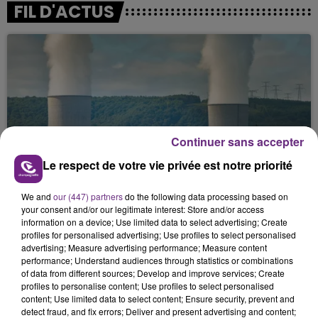
FIL D'ACTUS
Continuer sans accepter
LA CENTRALE NUCLÉAIRE DE CHOOZ
Le respect de votre vie privée est notre priorité
TOUJOURS À L'ARRÊT
We and
our (447) partners
do the following data processing based on
Cela fait déjà une semaine que la centrale
your consent and/or our legitimate interest: Store and/or access
nucléaire ardennaise est à l'arrêt. Une situation
information on a device; Use limited data to select advertising; Create
justifiée par la sécheresse intense qui est toujours
profiles for personalised advertising; Use profiles to select personalised
advertising; Measure advertising performance; Measure content
présente.
performance; Understand audiences through statistics or combinations
of data from different sources; Develop and improve services; Create
profiles to personalise content; Use profiles to select personalised
content; Use limited data to select content; Ensure security, prevent and
detect fraud, and fix errors; Deliver and present advertising and content;