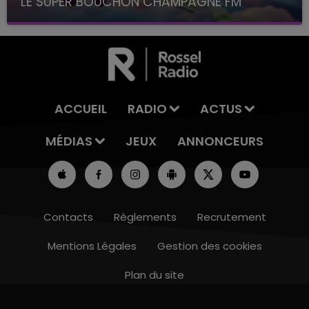
LE SUPER BOUCHON CHAMPAGNE FM
avec La Famille Champagne FM, à 8H10
ACCUEIL
RADIO
ACTUS
MÉDIAS
JEUX
ANNONCEURS
Contacts
Règlements
Recrutement
Mentions Légales
Gestion des cookies
Plan du site
7h00 - 11h00
BEST OF