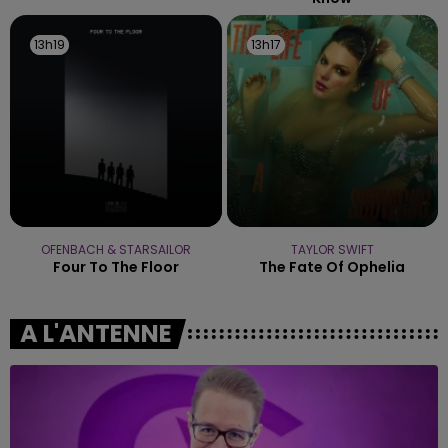
13h19
13h19
13h17
13h17
OFENBACH & STARSAILOR
TAYLOR SWIFT
Four To The Floor
The Fate Of Ophelia
A L'ANTENNE