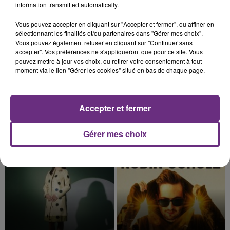
information transmitted automatically.
21h01
21h01
20h59
20h59
Vous pouvez accepter en cliquant sur "Accepter et fermer", ou affiner en
sélectionnant les finalités et/ou partenaires dans "Gérer mes choix".
Vous pouvez également refuser en cliquant sur "Continuer sans
accepter". Vos préférences ne s'appliqueront que pour ce site. Vous
pouvez mettre à jour vos choix, ou retirer votre consentement à tout
moment via le lien "Gérer les cookies" situé en bas de chaque page.
Accepter et fermer
TEMPER CITY
DJ GOJA & JASON DERULO &
Self Aware
MELODY
Gérer mes choix
Mi Chico
20h55
20h55
20h51
20h51