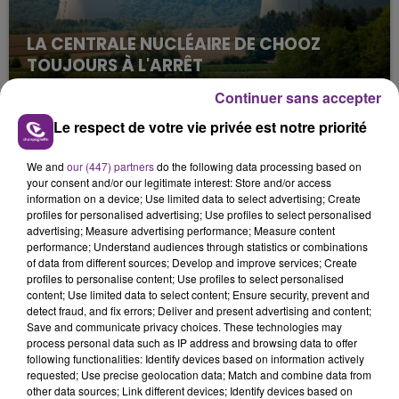
LA CENTRALE NUCLÉAIRE DE CHOOZ
TOUJOURS À L'ARRÊT
Cela fait déjà une semaine que la centrale
Continuer sans accepter
nucléaire ardennaise est à l'arrêt. Une situation
Le respect de votre vie privée est notre priorité
justifiée par la sécheresse intense qui est toujours
présente.
We and
our (447) partners
do the following data processing based on
your consent and/or our legitimate interest: Store and/or access
information on a device; Use limited data to select advertising; Create
profiles for personalised advertising; Use profiles to select personalised
advertising; Measure advertising performance; Measure content
performance; Understand audiences through statistics or combinations
of data from different sources; Develop and improve services; Create
LE MAGASIN JOUÉCLUB DE REIMS FERME
profiles to personalise content; Use profiles to select personalised
SES PORTES
content; Use limited data to select content; Ensure security, prevent and
C'était l'une des institutions du centre-ville
detect fraud, and fix errors; Deliver and present advertising and content;
Save and communicate privacy choices. These technologies may
rémois. Le magasin JouéClub est contraint de
process personal data such as IP address and browsing data to offer
fermer ses portes.
following functionalities: Identify devices based on information actively
TITRES DIFFUSÉS
requested; Use precise geolocation data; Match and combine data from
other data sources; Link different devices; Identify devices based on