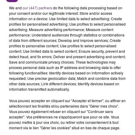
L'ORDRE SUR LES CONDITIONS DE...
We and
our (447) partners
do the following data processing based on
Alors que les dates de début des vendange 2026
your consent and/or our legitimate interest: Store and/or access
information on a device; Use limited data to select advertising; Create
s'est avéré être plus précoce que prévu,
profiles for personalised advertising; Use profiles to select personalised
l'inspection du Travail en profite pour rappeler
advertising; Measure advertising performance; Measure content
TITRES DIFFUSÉS
les conditions de...
performance; Understand audiences through statistics or combinations
of data from different sources; Develop and improve services; Create
profiles to personalise content; Use profiles to select personalised
content; Use limited data to select content; Ensure security, prevent and
9h22
9h22
9h11
9h11
detect fraud, and fix errors; Deliver and present advertising and content;
Save and communicate privacy choices. These technologies may
process personal data such as IP address and browsing data to offer
following functionalities: Identify devices based on information actively
requested; Use precise geolocation data; Match and combine data from
other data sources; Link different devices; Identify devices based on
information transmitted automatically.
Vous pouvez accepter en cliquant sur "Accepter et fermer", ou affiner en
sélectionnant les finalités et/ou partenaires dans "Gérer mes choix".
Vous pouvez également refuser en cliquant sur "Continuer sans
COLDPLAY
TAYLOR SWIFT
accepter". Vos préférences ne s'appliqueront que pour ce site. Vous
Feelslikeimfallinginlove
I Knew It, I Knew You
pouvez mettre à jour vos choix, ou retirer votre consentement à tout
moment via le lien "Gérer les cookies" situé en bas de chaque page.
9h08
9h08
9h04
9h04