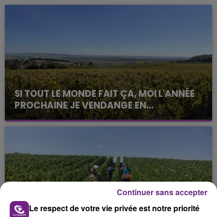
SI TOUT LE MONDE FAIT ÇA, MOI L'ANNÉE
PROCHAINE JE VENDANGE EN...
La vendange en Champagne a débuté ce jeudi 6
août dans la commune de Montgueux (Aube). Du
jamais vu !
Continuer sans accepter
Le respect de votre vie privée est notre priorité
L'INSPECTION DU TRAVAIL RAPPELLE À