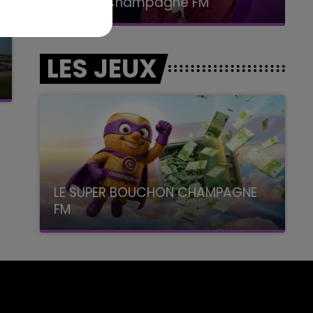
Le Club Champagne FM
LES JEUX
LE SUPER BOUCHON CHAMPAGNE
FM
avec La Famille Champagne FM, à 8H10