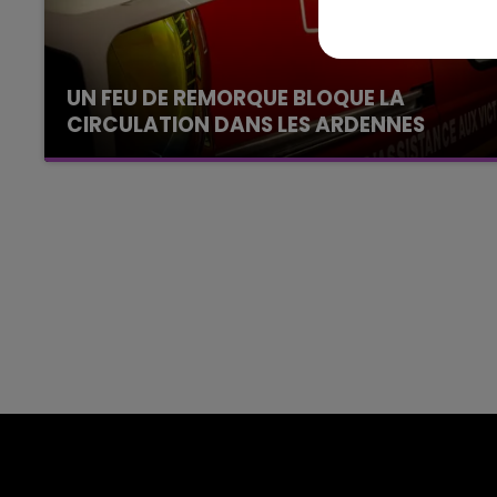
LE TICKET DE CAISSE
UN FEU DE REMORQUE BLOQUE LA
CIRCULATION DANS LES ARDENNES
Un feu de remorque s'est déclaré ce mercredi
en fin de matinée sur l'A34.