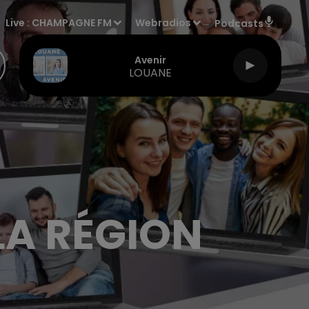
Live :
CHAMPAGNE FM
Webradios
Podcasts
Avenir
LOUANE
LA RÉGION