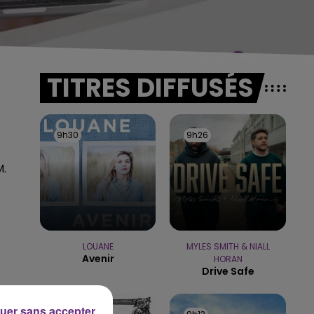
TITRES DIFFUSÉS
9h30
9h30
9h26
9h26
M.
LOUANE
MYLES SMITH & NIALL
Avenir
HORAN
Drive Safe
uer sans accepter