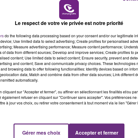
10h00 - 14h00
LE TICKET DE CAISSE
Le respect de votre vie privée est notre priorité
ers
do the following data processing based on your consent and/or our legitimate int
device; Use limited data to select advertising; Create profiles for personalised adver
vertising; Measure advertising performance; Measure content performance; Unders
 20h
ns of data from different sources; Develop and improve services; Create profiles to 
alised content; Use limited data to select content; Ensure security, prevent and detect
ertising and content; Save and communicate privacy choices. These technologies
and browsing data to offer following functionalities: Identify devices based on infor
eolocation data; Match and combine data from other data sources; Link different de
nsmitted automatically.
cliquant sur "Accepter et fermer", ou affiner en sélectionnant les finalités et/ou pa
 également refuser en cliquant sur "Continuer sans accepter". Vos préférences ne 
tre à jour vos choix, ou retirer votre consentement à tout moment via le lien "Gérer 
Gérer mes choix
Accepter et fermer
14h00 - 15h00