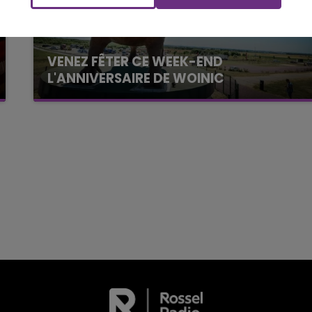
La Radio Pop
VENEZ FÊTER CE WEEK-END
L'ANNIVERSAIRE DE WOINIC
Ce samedi 8 août sera un grand jour :
l'anniversaire du plus gros sanglier du monde.
Une fête est donc organisée et vous êtes tous
conviés !