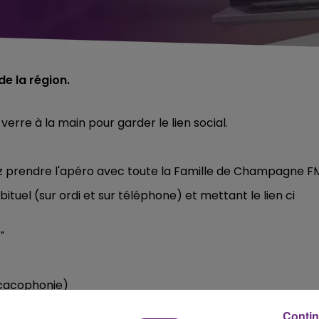
e la région.
 verre à la main pour garder le lien social.
rrez prendre l'apéro avec toute la Famille de Champagne F
ituel (sur ordi et sur téléphone) et mettant le lien ci
"
 cacophonie)
e prénom
Contin