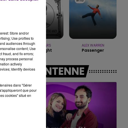
9h23
9h23
9h13
9h13
14h00 - 15h00
LA RADIO POP
erest: Store and/or
tising; Use profiles to
tand audiences through
BRUNO MARS
ALEX WARREN
personalise content; Use
I Just Might
Passenger
 fraud, and fix errors;
 may process personal
mation actively
A L'ANTENNE
vices; Identify devices
rtenaires dans "Gérer
s'appliqueront que pour
les cookies" situé en
15h00 - 19h00