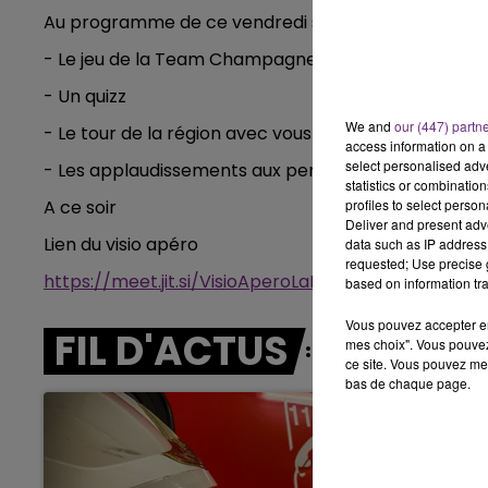
Au programme de ce vendredi soir:
6h00 - 10h00
LA FAMILLE
- Le jeu de la Team Champagne FM
- Un quizz
We and
our (447) partn
- Le tour de la région avec vous
access information on a 
select personalised ad
- Les applaudissements aux personnels soignants à
statistics or combinatio
A ce soir
profiles to select person
Deliver and present adv
Lien du visio apéro
data such as IP address 
requested; Use precise g
https://meet.jit.si/VisioAperoLaFamille
based on information tra
Vous pouvez accepter en 
FIL D'ACTUS
mes choix". Vous pouvez
ce site. Vous pouvez met
bas de chaque page.
10h00 - 14h00