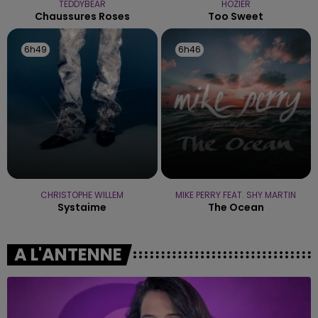
TEDDYBEAR
HOZIER
Chaussures Roses
Too Sweet
6h49
6h49
6h46
6h46
CHRISTOPHE WILLEM
MIKE PERRY FEAT. SHY MARTIN
Systaime
The Ocean
A L'ANTENNE