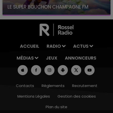
LE SUPER BOUCHON CHAMPAGNE FM
avec La Famille Champagne FM, à 8H10
ACCUEIL
RADIO
ACTUS
MÉDIAS
JEUX
ANNONCEURS
Contacts
Règlements
Recrutement
Mentions Légales
Gestion des cookies
Plan du site
7h00 - 11h00