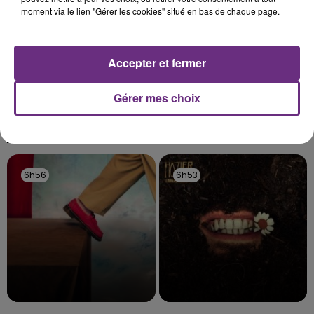
moment via le lien "Gérer les cookies" situé en bas de chaque page.
LE MAGASIN JOUÉCLUB DE REIMS FERME
Accepter et fermer
SES PORTES
C'était l'une des institutions du centre-ville
Gérer mes choix
rémois. Le magasin JouéClub est contraint de
fermer ses portes.
TITRES DIFFUSÉS
6h56
6h56
6h53
6h53