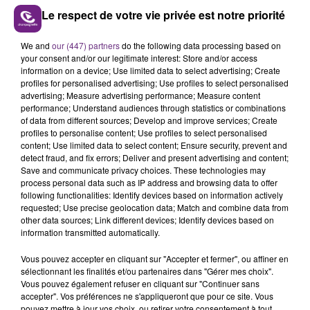
qui le souhaitent.
Le respect de votre vie privée est notre priorité
FIL D'ACTUS
We and
our (447) partners
do the following data processing based on
your consent and/or our legitimate interest: Store and/or access
information on a device; Use limited data to select advertising; Create
profiles for personalised advertising; Use profiles to select personalised
advertising; Measure advertising performance; Measure content
performance; Understand audiences through statistics or combinations
of data from different sources; Develop and improve services; Create
profiles to personalise content; Use profiles to select personalised
content; Use limited data to select content; Ensure security, prevent and
detect fraud, and fix errors; Deliver and present advertising and content;
Save and communicate privacy choices. These technologies may
process personal data such as IP address and browsing data to offer
LA CENTRALE NUCLÉAIRE DE CHOOZ
following functionalities: Identify devices based on information actively
TOUJOURS À L'ARRÊT
requested; Use precise geolocation data; Match and combine data from
other data sources; Link different devices; Identify devices based on
Cela fait déjà une semaine que la centrale
information transmitted automatically.
nucléaire ardennaise est à l'arrêt. Une situation
justifiée par la sécheresse intense qui est toujours
Vous pouvez accepter en cliquant sur "Accepter et fermer", ou affiner en
présente.
sélectionnant les finalités et/ou partenaires dans "Gérer mes choix".
Vous pouvez également refuser en cliquant sur "Continuer sans
accepter". Vos préférences ne s'appliqueront que pour ce site. Vous
pouvez mettre à jour vos choix, ou retirer votre consentement à tout